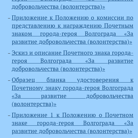
добровольчества (волонтерства)»
Приложение к Положению о комиссии по
представлению к награждению Почетным
знаком города-героя Волгограда «За
развитие добровольчества (волонтерства)»
Эскиз и описание Почетного знака города-
героя Волгограда «За развитие
добровольчества (волонтерства)»
Образец бланка удостоверения к
Почетному знаку города-героя Волгограда
«За развитие добровольчества
(волонтерства)»
Приложение 1 к Положению о Почетном
знаке города-героя Волгограда «За
развитие добровольчества (волонтерства)»