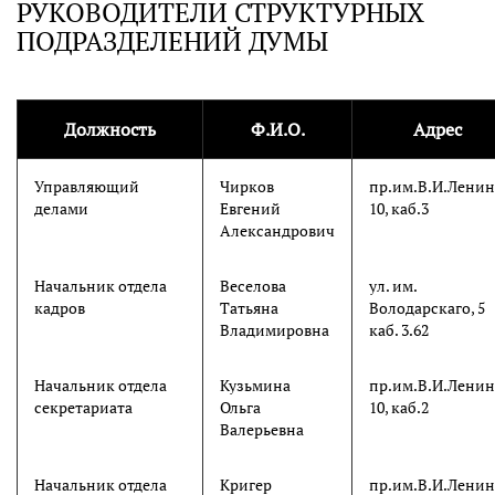
РУКОВОДИТЕЛИ СТРУКТУРНЫХ
ПОДРАЗДЕЛЕНИЙ ДУМЫ
Должность
Ф.И.О.
Адрес
Управляющий
Чирков
пр.им.В.И.Ленин
делами
Евгений
10, каб.3
Александрович
Начальник отдела
Веселова
ул. им.
кадров
Татьяна
Володарскаго, 5
Владимировна
каб. 3.62
Начальник отдела
Кузьмина
пр.им.В.И.Ленин
секретариата
Ольга
10, каб.2
Валерьевна
Начальник отдела
Кригер
пр.им.В.И.Ленин