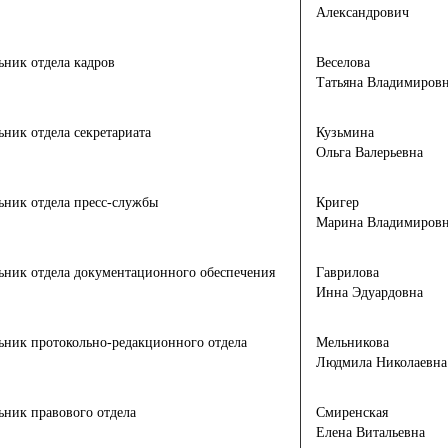
Александрович
ьник отдела кадров
Веселова
Татьяна Владимиров
ьник отдела секретариата
Кузьмина
Ольга Валерьевна
ьник отдела пресс-службы
Кригер
Марина Владимиров
ьник отдела документационного обеспечения
Гаврилова
Инна Эдуардовна
ьник протокольно-редакционного отдела
Мельникова
Людмила Николаевна
ьник правового отдела
Смиренская
Елена Витальевна