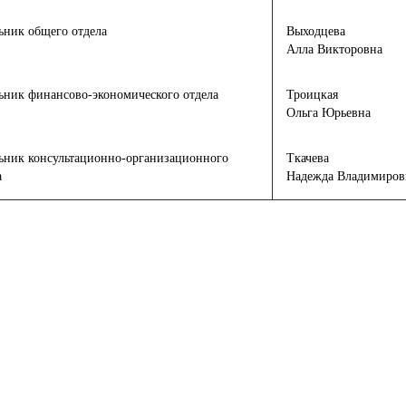
ьник общего отдела
Выходцева
Алла Викторовна
ьник финансово-экономического отдела
Троицкая
Ольга Юрьевна
ьник консультационно-организационного
Ткачева
а
Надежда Владимиров