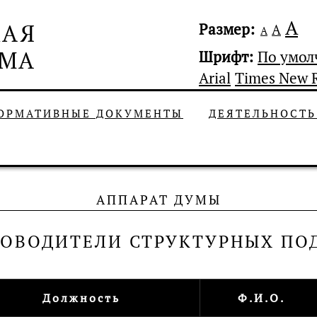
А
Размер:
А
А
Шрифт:
По умо
Arial
Times New 
ОРМАТИВНЫЕ ДОКУМЕНТЫ
ДЕЯТЕЛЬНОСТ
АППАРАТ ДУМЫ
КОВОДИТЕЛИ СТРУКТУРНЫХ ПО
Должность
Ф.И.О.