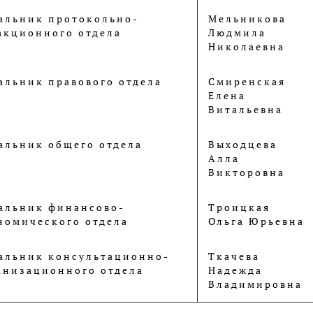
альник протокольно-
Мельникова
акционного отдела
Людмила
Николаевна
альник правового отдела
Смиренская
Елена
Витальевна
альник общего отдела
Выходцева
Алла
Викторовна
альник финансово-
Троицкая
номического отдела
Ольга Юрьевна
альник консультационно-
Ткачева
анизационного отдела
Надежда
Владимировна