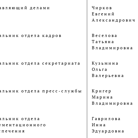
авляющий делами
Чирков
Евгений
Александрович
альник отдела кадров
Веселова
Татьяна
Владимировна
альник отдела секретариата
Кузьмина
Ольга
Валерьевна
альник отдела пресс-службы
Кригер
Марина
Владимировна
альник отдела
Гаврилова
ументационного
Инна
спечения
Эдуардовна