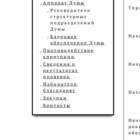
Аппарат Думы
Упр
Руководители
структурных
подразделений
Думы
Нач
Кадровое
обеспечение Думы
Противодействие
коррупции
Сведения о
Нач
результатах
проверок
Избиратели
благодарят
Нач
Закупки
Контакты
Нач
док
обе