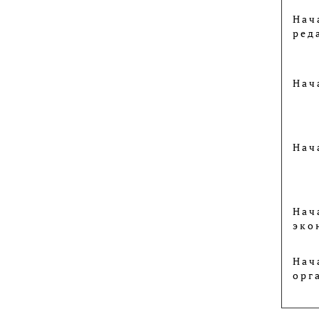
Нач
ред
Нач
Нач
Нач
эко
Нач
орг