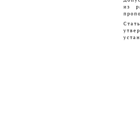
из р
проп
Стат
утве
уста