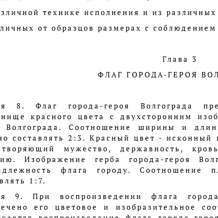
азличной технике исполнения и из различных
тличных от образцов размерах с соблюдение
Глава 3
ФЛАГ ГОРОДА-ГЕРОЯ ВО
ья 8. Флаг города-героя Волгограда пре
тнище красного цвета с двухсторонним изо
я Волгограда. Соотношение ширины и длин
но составлять 2:3. Красный цвет - исконный
етворяющий мужество, державность, кровь
гию. Изображение герба города-героя Вол
адлежность флага городу. Соотношение 
влять 1:7.
ья 9. При воспроизведении флага города
печено его цветовое и изобразительное со
скается воспроизведение флага города-геро