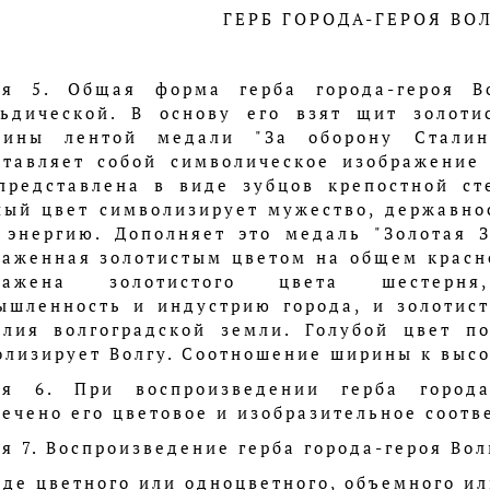
ГЕРБ ГОРОДА-ГЕРОЯ ВО
ья 5. Общая форма герба города-героя Во
льдической. В основу его взят щит золоти
вины лентой медали "За оборону Сталинг
ставляет собой символическое изображение
представлена в виде зубцов крепостной ст
ный цвет символизирует мужество, державнос
, энергию. Дополняет это медаль "Золотая З
раженная золотистым цветом на общем красн
бражена золотистого цвета шестерня
ышленность и индустрию города, и золотис
илия волгоградской земли. Голубой цвет п
лизирует Волгу. Соотношение ширины к высо
ья 6. При воспроизведении герба города
ечено его цветовое и изобразительное соотв
я 7. Воспроизведение герба города-героя Вол
иде цветного или одноцветного, объемного и