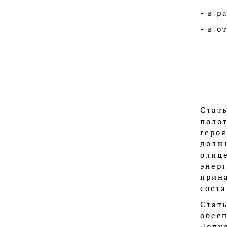
- в р
- в о
Стат
поло
геро
долж
олиц
энер
прин
соста
Стат
обес
Допу