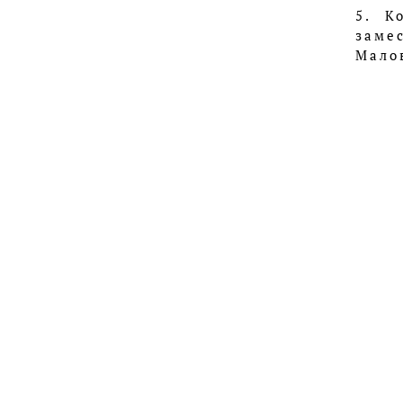
5. К
заме
Малов