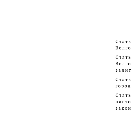
Стат
Волго
Стат
Волг
заин
Стат
город
Стат
наст
зако