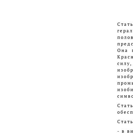
Стат
гера
поло
пред
Она 
Крас
силу
изоб
изо
пром
изоб
симво
Стат
обесп
Стать
- в в