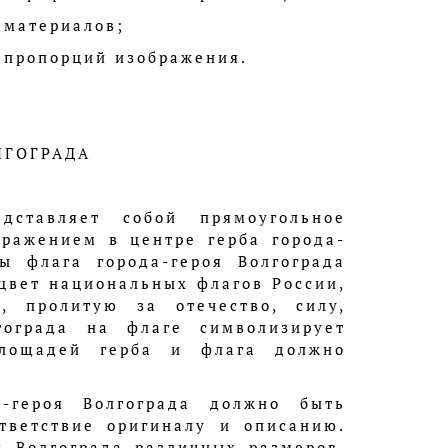
 материалов;
м пропорций изображения.
ЛГОГРАДА
дставляет собой прямоугольное
бражением в центре герба города-
ы флага города-героя Волгограда
 цвет национальных флагов России,
, пролитую за отечество, силу,
гограда на флаге символизирует
площадей герба и флага должно
-героя Волгограда должно быть
ответствие оригиналу и описанию.
я Волгограда различных размеров,