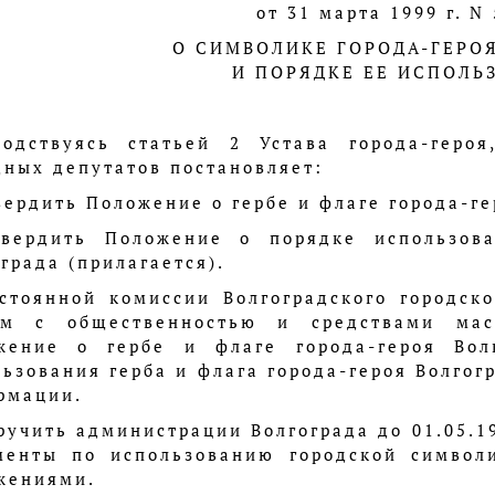
от 31 марта 1999 г. N
О СИМВОЛИКЕ ГОРОДА-ГЕРО
И ПОРЯДКЕ ЕЕ ИСПОЛЬ
водствуясь статьей 2 Устава города-героя
дных депутатов постановляет:
вердить Положение о гербе и флаге города-ге
твердить Положение о порядке использова
града (прилагается).
остоянной комиссии Волгоградского городск
ям с общественностью и средствами мас
жение о гербе и флаге города-героя Вол
ьзования герба и флага города-героя Волгог
рмации.
оручить администрации Волгограда до 01.05.
менты по использованию городской символ
жениями.