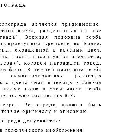
ЛГОГРАДА
лгограда является традиционно-
стого цвета, разделенный на две
рада". Верхняя половина герба
 неприступной крепости на Волге.
ены, окрашенной в красный цвет.
ть, кровь, пролитую за отечество,
везда", которой награжден город,
ом фоне. В нижней половине герба
, символизирующая развитую
того цвета сноп пшеницы - символ
о всему полю в этой части герба
те должно составлять 8:9.
-героя Волгограда должно быть
етствие оригиналу и описанию.
гограда допускается:
ли графического изображения;