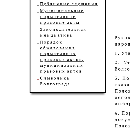
Публичные слушания
Муниципальные
нормативные
правовые акты
Законодательная
инициатива
Руко
Порядок
наро
обжалования
1. Ут
нормативных
правовых актов,
2. У
муниципальных
Волго
правовых актов
Символика
3. П
Волгограда
связ
Поло
испол
инфо
4. П
доку
Поло