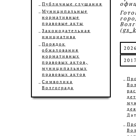
офиц
Публичные слушания
Муниципальные
Гот
нормативные
горо
правовые акты
Вол
(
gs_
Законодательная
инициатива
Порядок
202
обжалования
нормативных
201
правовых актов,
муниципальных
правовых актов
Пр
Символика
Во
Волгограда
ра
де
му
де
Дат
Пр
Во