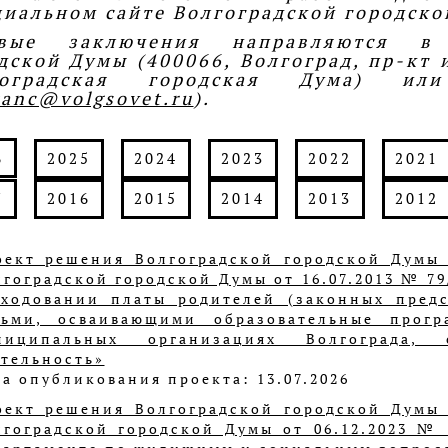
иальном сайте Волгоградской городско
овые заключения направляются в 
дской Думы (400066, Волгоград, пр-кт им
гоградская городская Дума) и
kanc@volgsovet.ru
).
6
2025
2024
2023
2022
2021
7
2016
2015
2014
2013
2012
оект решения Волгоградской городской Думы
лгоградской городской Думы от 16.07.2013 № 79
сходовании платы родителей (законных предс
тьми, осваивающими образовательные прог
ниципальных организациях Волгограда, о
ятельность»
а опубликования проекта: 13.07.2026
оект решения Волгоградской городской Думы
лгоградской городской Думы от 06.12.2023 №