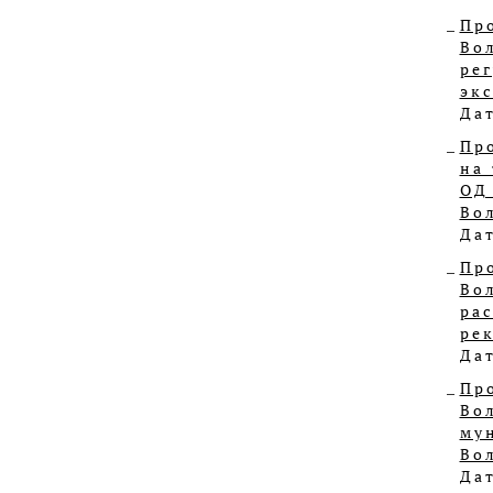
Пр
Во
ре
эк
Дат
Пр
на
ОД
Во
Дат
Пр
Во
ра
ре
Дат
Пр
Во
му
Во
Дат