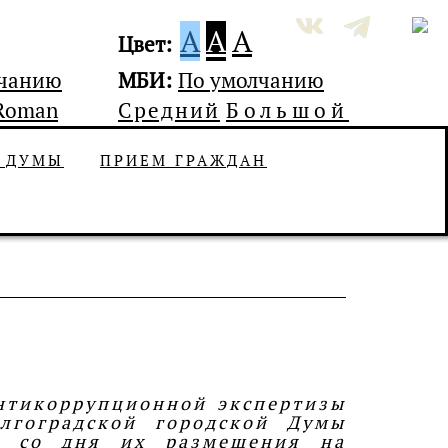
A
A
A
Цвет:
лчанию
МБИ:
По умолчанию
Roman
Средний
Большой
Ь ДУМЫ
ПРИЕМ ГРАЖДАН
нтикоррупционной экспертизы
лгоградской городской Думы
й со дня их размещения на