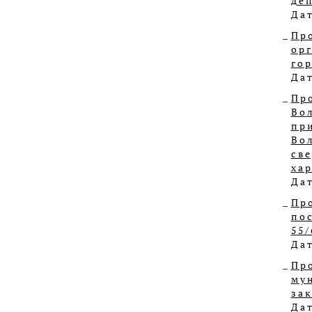
де
Дат
Пр
ор
го
Дат
Пр
Во
пр
Во
св
ха
Дат
Пр
по
55/
Дат
Пр
му
за
Дат