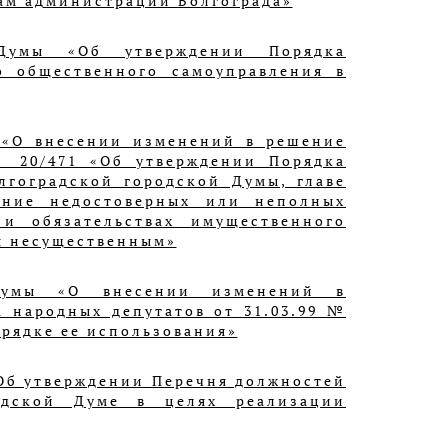
ам администрации Волгограда»
 Думы «Об утверждении Порядка
о общественного самоуправления в
 «О внесении изменений в решение
№ 20/471 «Об утверждении Порядка
гоградской городской Думы, главе
ление недостоверных или неполных
 и обязательствах имущественного
ся несущественным»
 Думы «О внесении изменений в
а народных депутатов от 31.03.99 №
орядке ее использования»
Об утверждении Перечня должностей
одской Думе в целях реализации