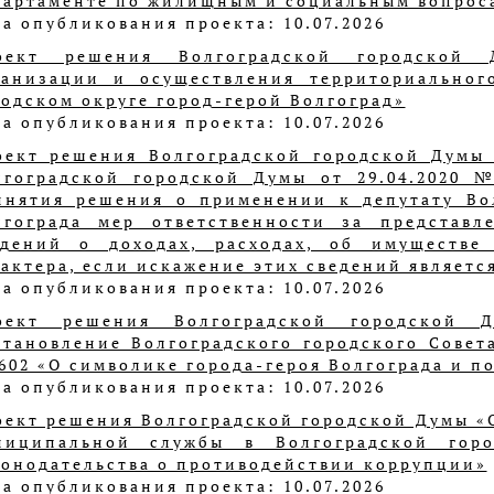
партаменте по жилищным и социальным вопрос
а опубликования проекта: 10.07.2026
оект решения Волгоградской городской
ганизации и осуществления территориальног
родском округе город-герой Волгоград»
а опубликования проекта: 10.07.2026
оект решения Волгоградской городской Думы
лгоградской городской Думы от 29.04.2020 
инятия решения о применении к депутату Вол
лгограда мер ответственности за представ
едений о доходах, расходах, об имуществе
рактера, если искажение этих сведений являет
а опубликования проекта: 10.07.2026
оект решения Волгоградской городской
становление Волгоградского городского Совет
602 «О символике города-героя Волгограда и п
а опубликования проекта: 10.07.2026
оект решения Волгоградской городской Думы «
ниципальной службы в Волгоградской гор
конодательства о противодействии коррупции»
а опубликования проекта: 10.07.2026