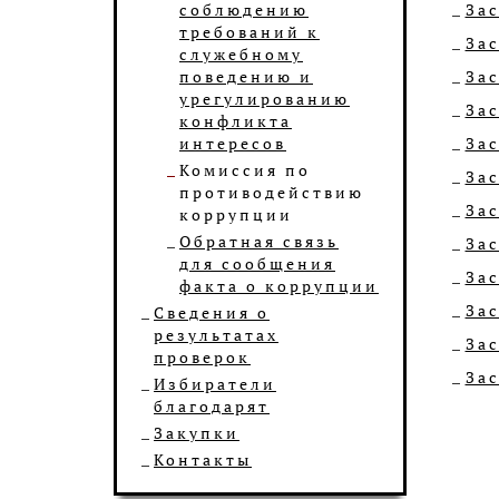
соблюдению
Зас
требований к
Зас
служебному
поведению и
Зас
урегулированию
Зас
конфликта
интересов
Зас
Комиссия по
Зас
противодействию
Зас
коррупции
Обратная связь
Зас
для сообщения
Зас
факта о коррупции
Зас
Сведения о
результатах
Зас
проверок
Зас
Избиратели
благодарят
Закупки
Контакты