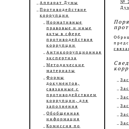
№ 
Аппарат Думы
Ду
Противодействие
коррупции
Поря
Нормативные
прот
правовые и иные
акты в сфере
Обращ
противодействия
предс
коррупции
связа
Антикоррупционная
экспертиза
Свед
Методические
корр
материалы
Формы
Зас
документов,
Зас
связанные с
противодействием
Зас
коррупции, для
Зас
заполнения
Обобщенная
Зас
информация
Зас
Комиссия по