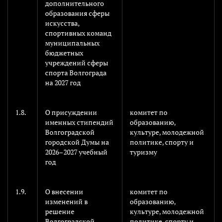
дополнительного
образования сферы
искусства,
спортивных команд
муниципальных
бюджетных
учреждений сферы
спорта Волгограда
на 2027 год
1.8.
О присуждении
комитет по
именных стипендий
образованию,
Волгоградской
культуре, молодежной
городской Думы на
политике, спорту и
2026–2027 учебный
туризму
год
1.9.
О внесении
комитет по
изменений в
образованию,
решение
культуре, молодежной
Волгоградской
политике, спорту и