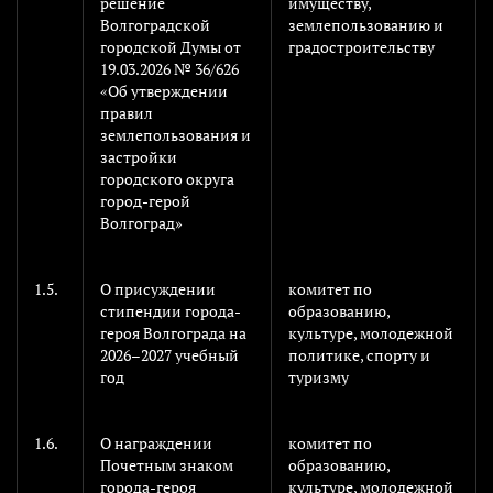
решение
имуществу,
Волгоградской
землепользованию и
городской Думы от
градостроительству
19.03.2026 № 36/626
«Об утверждении
правил
землепользования и
застройки
городского округа
город-герой
Волгоград»
1.5.
О присуждении
комитет по
стипендии города-
образованию,
героя Волгограда на
культуре, молодежной
2026–2027 учебный
политике, спорту и
год
туризму
1.6.
О награждении
комитет по
Почетным знаком
образованию,
города-героя
культуре, молодежной