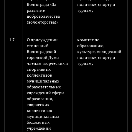
Волгограда «За
политике, спорту и
развитие
туризму
добровольчества
(волонтерства)»
1.7.
О присуждении
комитет по
стипендий
образованию,
Волгоградской
культуре, молодежной
городской Думы
политике, спорту и
членам творческих и
туризму
спортивных
коллективов
муниципальных
образовательных
учреждений сферы
образования,
творческих
коллективов
муниципальных
бюджетных
учреждений