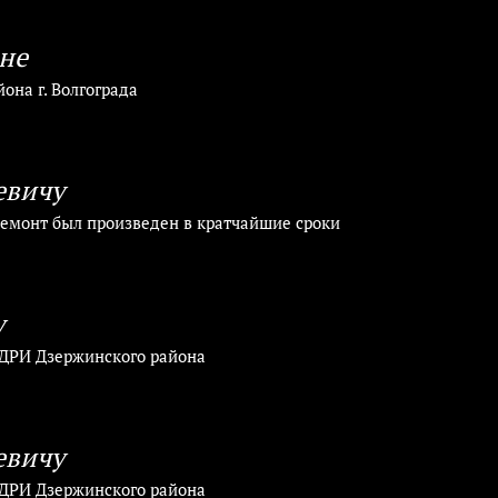
не
она г. Волгограда
евичу
 Ремонт был произведен в кратчайшие сроки
у
ДРИ Дзержинского района
евичу
ДРИ Дзержинского района