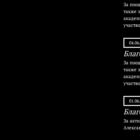
За поощ
также з
академ
участв
04.06
Благ
За поощ
также з
академ
участв
01.06
Благ
За акт
Алекса