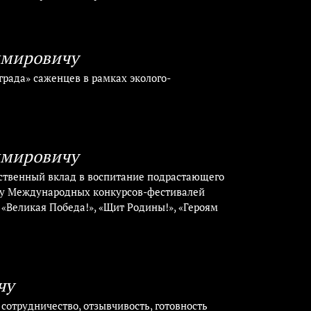
имировичу
рада» саженцев в рамках эколого-
имировичу
ественный вклад в воспитание подрастающего
жку Международных конкурсов-фестивалей
 «Великая Победа!», «Щит Родины!», «Героям
чу
отрудничество, отзывчивость, готовность