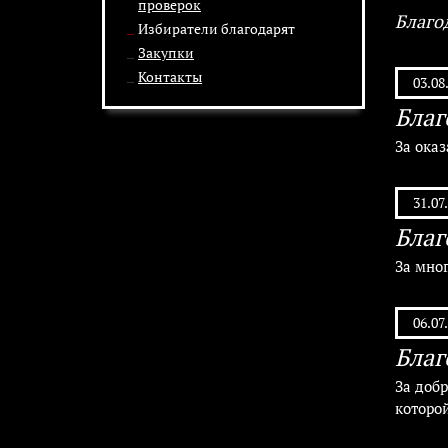
проверок
Благо
Избиратели благодарят
Закупки
Контакты
03.08
Благ
За ока
31.07
Благ
За мно
06.07
Благ
За добр
которо