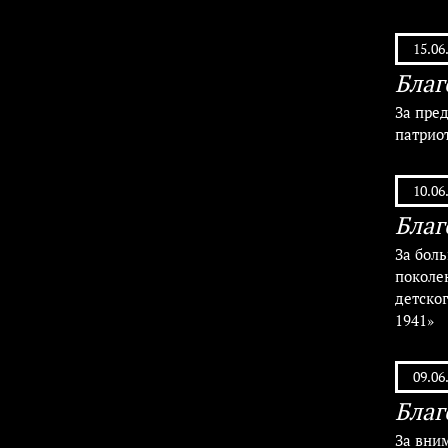
15.06
Благ
За пре
патрио
10.06
Благ
За бол
поколе
детског
1941»
09.06
Благ
За вни