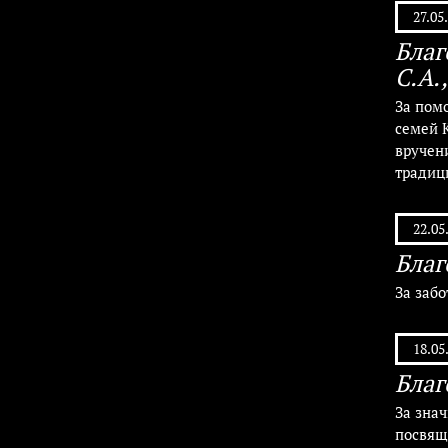
27.05
Благ
С.А.
За пом
семей К
вручен
традиц
22.05
Благ
За забо
18.05
Благ
За зна
посвящ