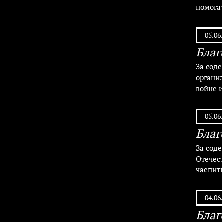
помога
05.06
Благ
За сод
органи
войне 
05.06
Благ
За сод
Отечес
чаепит
04.06
Благ