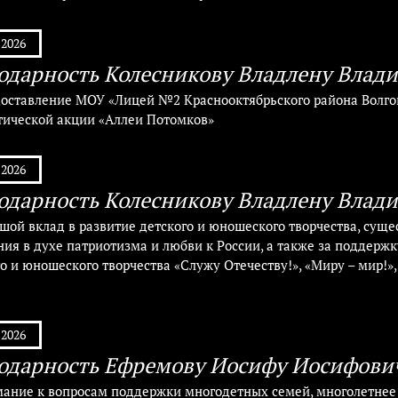
.2026
одарность Колесникову Владлену Влад
доставление МОУ «Лицей №2 Краснооктябрьского района Волгог
тической акции «Аллеи Потомков»
.2026
одарность Колесникову Владлену Влад
ьшой вклад в развитие детского и юношеского творчества, сущ
ния в духе патриотизма и любви к России, а также за поддер
о и юношеского творчества «Служу Отечеству!», «Миру – мир!»,
.2026
одарность Ефремову Иосифу Иосифови
мание к вопросам поддержки многодетных семей, многолетнее с