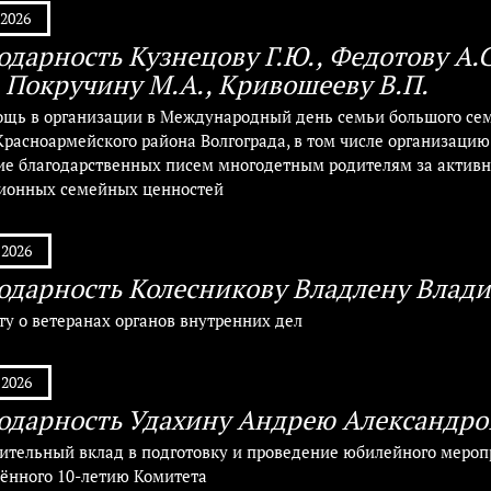
.2026
одарность Кузнецову Г.Ю., Федотову А.С
, Покручину М.А., Кривошееву В.П.
ощь в организации в Международный день семьи большого сем
расноармейского района Волгограда, в том числе организацию
ие благодарственных писем многодетным родителям за активн
ионных семейных ценностей
.2026
одарность Колесникову Владлену Влад
ту о ветеранах органов внутренних дел
.2026
одарность Удахину Андрею Александро
чительный вклад в подготовку и проведение юбилейного меро
ённого 10-летию Комитета