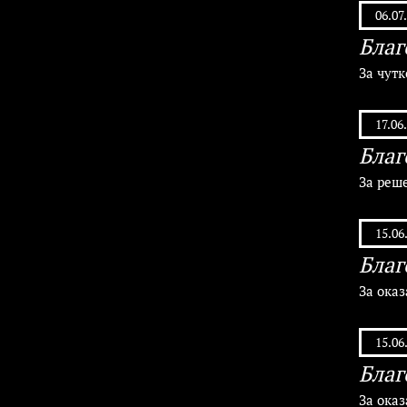
06.07
Благ
За чутк
17.06
Благ
За реше
15.06
Благ
За ока
15.06
Благ
За ока