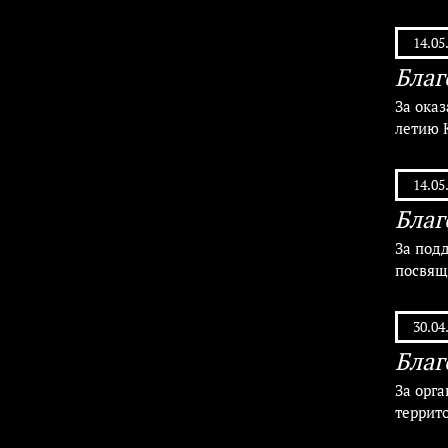
14.05
Благ
За ока
летию 
14.05
Благ
За под
посвящ
30.04
Благ
За орг
террито