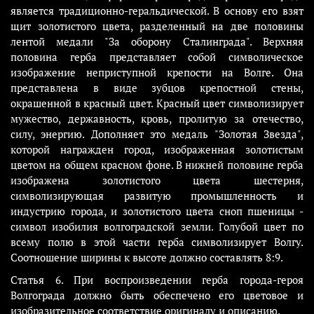
является традиционно-геральдической. В основу его взят
щит золотистого цвета, разделенный на две половины
лентой медали "За оборону Сталинграда". Верхняя
половина герба представляет собой символическое
изображение неприступной крепости на Волге. Она
представлена в виде зубцов крепостной стены,
окрашенной в красный цвет. Красный цвет символизирует
мужество, державность, кровь, пролитую за отечество,
силу, энергию. Дополняет это медаль "Золотая Звезда",
которой награжден город, изображенная золотистым
цветом на общем красном фоне. В нижней половине герба
изображена золотистого цвета шестерня,
символизирующая развитую промышленность и
индустрию города, и золотистого цвета сноп пшеницы -
символ изобилия волгоградской земли. Голубой цвет по
всему полю в этой части герба символизирует Волгу.
Соотношение ширины к высоте должно составлять 8:9.
Статья 6. При воспроизведении герба города-героя
Волгограда должно быть обеспечено его цветовое и
изобразительное соответствие оригиналу и описанию.