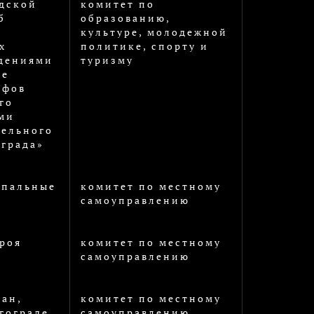
дской
комитет по
б
образованию,
культуре, молодежной
х
политике, спорту и
дениями
туризму
ре
ифов
го
ми
ельного
ограда»
ипальные
комитет по местному
самоуправлению
роя
комитет по местному
самоуправлению
ан,
комитет по местному
гограде
самоуправлению