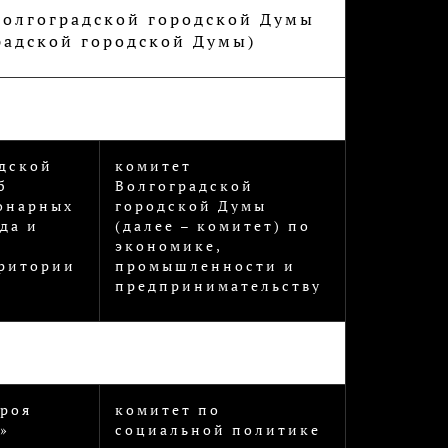
 Волгоградской городской Думы
радской городской Думы)
дской
комитет
б
Волгоградской
онарных
городской Думы
да и
(далее – комитет) по
экономике,
рритории
промышленности и
предпринимательству
ь
роя
комитет по
»
социальной политике