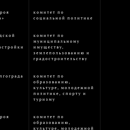
роя
комитет по
а»
социальной политике
дской
комитет по
муниципальному
астройки
имуществу,
землепользованию и
градостроительству
лгограда
комитет по
образованию,
культуре, молодежной
политике, спорту и
туризму
роя
комитет по
образованию,
культуре, молодежной