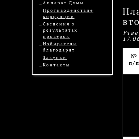
Аппарат Думы
Пл
Противодействие
коррупции
вто
Сведения о
результатах
Утве
проверок
17.0
Избиратели
благодарят
№
Закупки
п/
Контакты