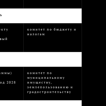
ь
екту
комитет по бюджету и
О
налогам
овый
аммы)
комитет по
муниципальному
од 2028
имуществу,
землепользованию и
градостроительству