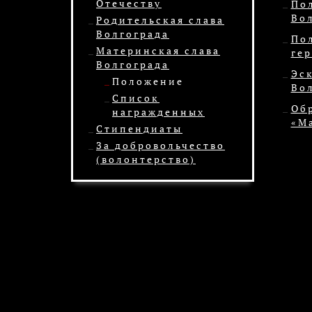
Отечеству
По
Во
Родительская слава
Волгограда
По
Материнская слава
гер
Волгограда
Эс
Положение
Во
Список
Об
награжденных
«М
Стипендиаты
За добровольчество
(волонтерство)