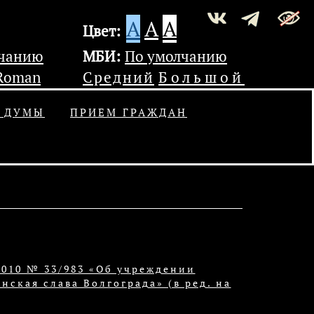
A
A
A
Цвет:
лчанию
МБИ:
По умолчанию
Roman
Средний
Большой
Ь ДУМЫ
ПРИЕМ ГРАЖДАН
2010 № 33/983 «Об учреждении
нская слава Волгограда» (в ред. на