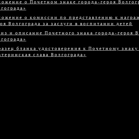
ложение о Почетном знаке города-героя Волгог
лгограда»
ложение о комиссии по представлению к награ
оя Волгограда за заслуги в воспитании детей
киз и описание Почетного знака города-героя 
лгограда»
разец бланка удостоверения к Почетному знаку
атеринская слава Волгограда»