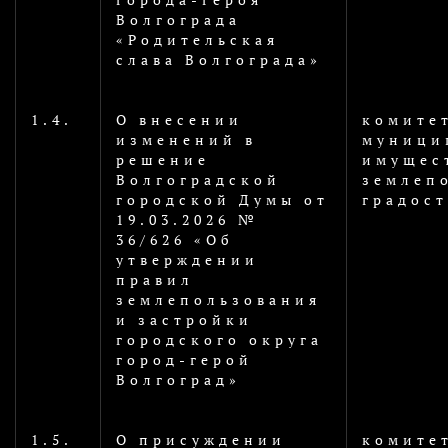
Волгограда
«Родительская
слава Волгограда»
1.4.
О внесении
комите
изменений в
муници
решение
имущес
Волгоградской
землеп
городской Думы от
градос
19.03.2026 №
36/626 «Об
утверждении
правил
землепользования
и застройки
городского округа
город-герой
Волгоград»
1.5.
О присуждении
комите