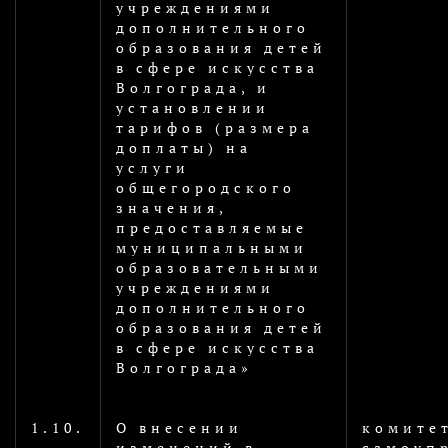
учреждениями
дополнительного
образования детей
в сфере искусства
Волгограда, и
установлении
тарифов (размера
доплаты) на
услуги
общегородского
значения,
предоставляемые
муниципальными
образовательными
учреждениями
дополнительного
образования детей
в сфере искусства
Волгограда»
1.10.
О внесении
комите
изменений в
самоуп