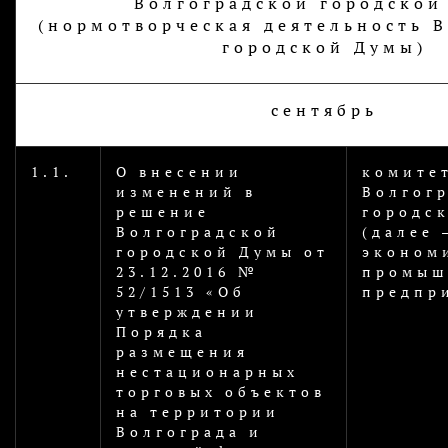
Волгоградской городской
(нормотворческая деятельность 
городской Думы)
сентябрь
1.1.
О внесении
комите
изменений в
Волгог
решение
городс
Волгоградской
(далее 
городской Думы от
эконом
23.12.2016 №
промыш
52/1513 «Об
предпр
утверждении
Порядка
размещения
нестационарных
торговых объектов
на территории
Волгограда и