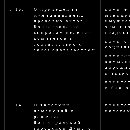
1.13.
О приведении
комите
муниципальных
муници
правовых актов
имущес
Волгограда по
землеп
вопросам ведения
градост
комитетов в
комите
соответствие с
социал
законодательством
комите
коммун
дорожн
и транс
комите
и благо
1.14.
О внесении
комите
изменений в
налога
решение
Волгоградской
городской Думы от