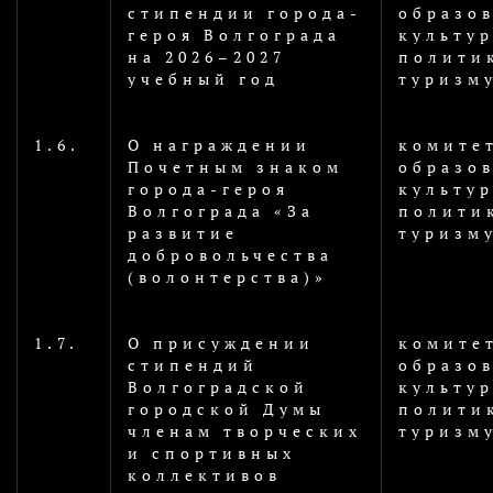
стипендии города-
образо
героя Волгограда
культу
на 2026–2027
политик
учебный год
туризм
1.6.
О награждении
комите
Почетным знаком
образо
города-героя
культу
Волгограда «За
политик
развитие
туризм
добровольчества
(волонтерства)»
1.7.
О присуждении
комите
стипендий
образо
Волгоградской
культу
городской Думы
политик
членам творческих
туризм
и спортивных
коллективов