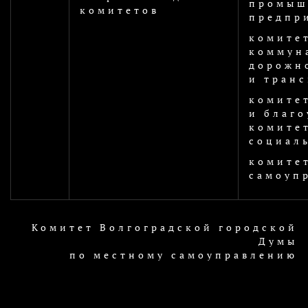
промыш
комитетов
предпр
комите
коммун
дорожн
и транс
комите
и благо
комите
социал
комите
самоуп
Комитет Волгоградской городской
Думы
по местному самоуправлению