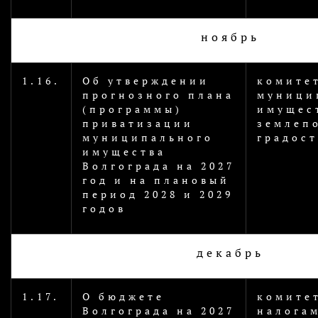
ноябрь
1.16.
Об утверждении
комите
прогнозного плана
муници
(программы)
имущес
приватизации
землеп
муниципального
градос
имущества
Волгограда на 2027
год и на плановый
период 2028 и 2029
годов
декабрь
1.17.
О бюджете
комите
Волгограда на 2027
налога