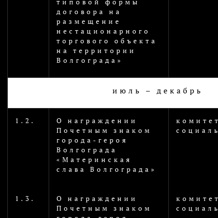
типовой формы
договора на
размещение
нестационарного
торгового объекта
на территории
Волгограда»
июль – декабрь
1.2.
О награждении
комите
Почетным знаком
социал
города-героя
Волгограда
«Материнская
слава Волгограда»
1.3.
О награждении
комите
Почетным знаком
социал
города-героя