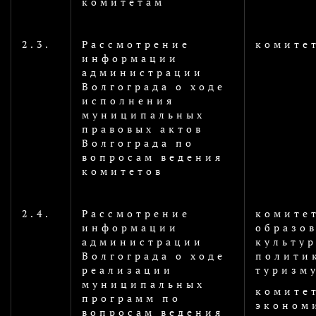
комитетам
2.3.
Рассмотрение
комите
информации
администрации
Волгограда о ходе
исполнения
муниципальных
правовых актов
Волгограда по
вопросам ведения
комитетов
2.4.
Рассмотрение
комите
информации
образо
администрации
культу
Волгограда о ходе
политик
реализации
туризм
муниципальных
комите
программ по
эконом
вопросам ведения