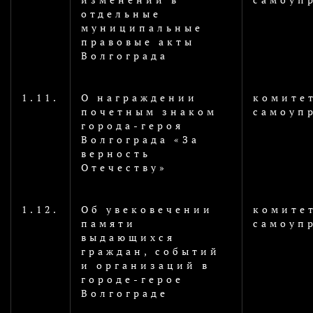
отдельные
муниципальные
правовые акты
Волгограда
1.11.
О награждении
комите
почетным знаком
самоуп
города-героя
Волгограда «За
верность
Отечеству»
1.12.
Об увековечении
комите
памяти
самоуп
выдающихся
граждан, событий
и организаций в
городе-герое
Волгограде