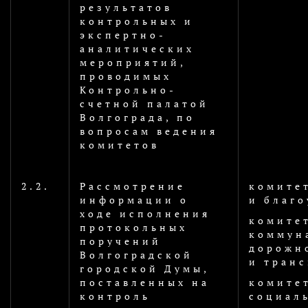
результатов
контрольных и
экспертно-
аналитических
мероприятий,
проводимых
Контрольно-
счетной палатой
Волгограда, по
вопросам ведения
комитетов
2.2.
Рассмотрение
комите
информации о
и благо
ходе исполнения
комите
протокольных
коммун
поручений
дорожн
Волгоградской
и транс
городской Думы,
поставленных на
комите
контроль
социал