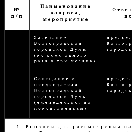
Наименование
№
Отве
вопроса,
п/п
п
мероприятие
Заседание
предсе
Волгоградской
Волгог
городской Думы
городс
(не реже одного
раза в три месяца)
Совещание у
предсе
председателя
Волгог
Волгоградской
городс
городской Думы
(еженедельно, по
понедельникам)
1. Вопросы для рассмотрения н