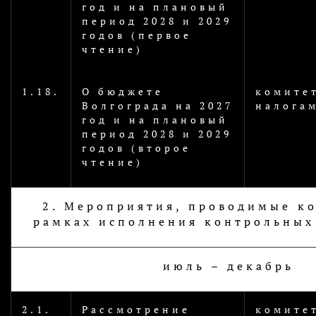
год и на плановый
период 2028 и 2029
годов (первое
чтение)
1.18.
О бюджете
комите
Волгограда на 2027
налога
год и на плановый
период 2028 и 2029
годов (второе
чтение)
2. Мероприятия, проводимые к
рамках исполнения контрольны
июль – декабрь
2.1.
Рассмотрение
комите