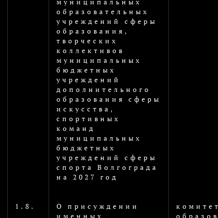
муниципальных
образовательных
учреждений сферы
образования,
творческих
коллективов
муниципальных
бюджетных
учреждений
дополнительного
образования сферы
искусства,
спортивных
команд
муниципальных
бюджетных
учреждений сферы
спорта Волгограда
на 2027 год
1.8.
О присуждении
комите
именных
образо