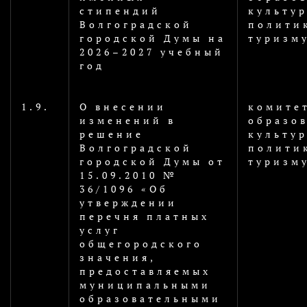
стипендий
культу
Волгоградской
политик
городской Думы на
туризм
2026–2027 учебный
год
1.9.
О внесении
комите
изменений в
образо
решение
культу
Волгоградской
политик
городской Думы от
туризм
15.09.2010 №
36/1096 «Об
утверждении
перечня платных
услуг
общегородского
значения,
предоставляемых
муниципальными
образовательными