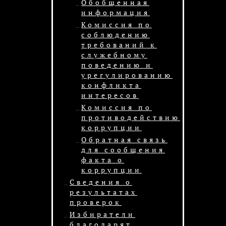
Обобщенная
информация
Комиссия по
соблюдению
требований к
служебному
поведению и
урегулированию
конфликта
интересов
Комиссия по
противодействию
коррупции
Обратная связь
для сообщения
факта о
коррупции
Сведения о
результатах
проверок
Избиратели
благодарят