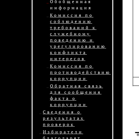
Обобщенная
информация
Комиссия по
соблюдению
требований к
служебному
поведению и
урегулированию
конфликта
интересов
Комиссия по
противодействию
коррупции
Обратная связь
для сообщения
факта о
коррупции
Сведения о
результатах
проверок
Избиратели
благодарят