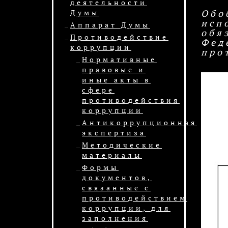
деятельности
Обо
Думы
исп
Аппарат Думы
обя
Противодействие
Фед
коррупции
про
Нормативные
правовые и
иные акты в
сфере
противодействия
коррупции
Антикоррупционная
экспертиза
Методические
материалы
Формы
документов,
связанные с
противодействием
коррупции, для
заполнения