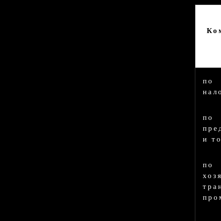
Ко
по
нал
по
пре
и т
по
хоз
тр
про