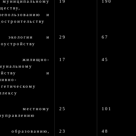
муниципальному
19
190
ществу,
лепользованию и
достроительству
 экологии и
29
67
гоустройству
 жилищно-
17
45
мунальному
зяйству и
ливно-
ргетическому
плексу
 местному
25
101
оуправлению
 образованию,
23
48