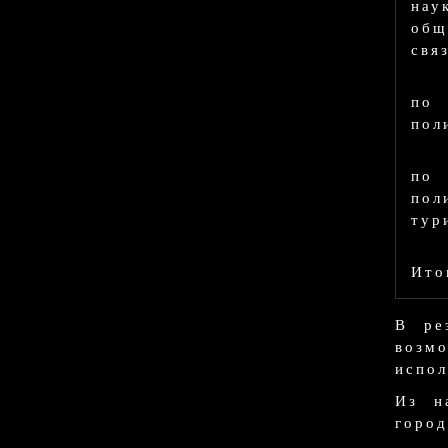
нау
общ
свя
по
пол
по
пол
тур
Ито
В ре
возм
испол
Из н
город