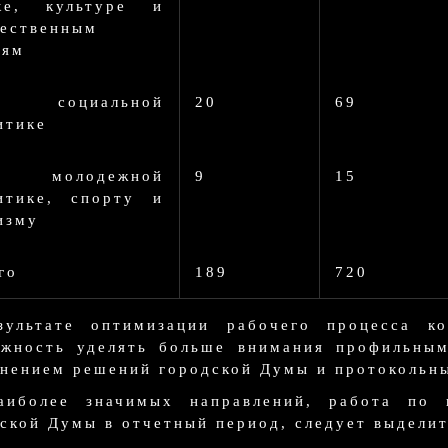
ке, культуре и
ественным
зям
 социальной
20
69
итике
 молодежной
9
15
итике, спорту и
изму
го
189
720
зультате оптимизации рабочего процесса к
ожность уделять больше внимания профильным
нением решений городской Думы и протокольн
аиболее значимых направлений, работа по 
ской Думы в отчетный период, следует выдели