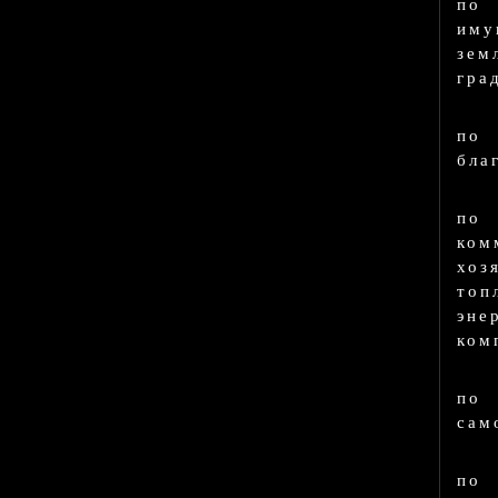
по 
иму
зем
гра
по
бла
по
ком
хо
топ
эне
ком
по
сам
по