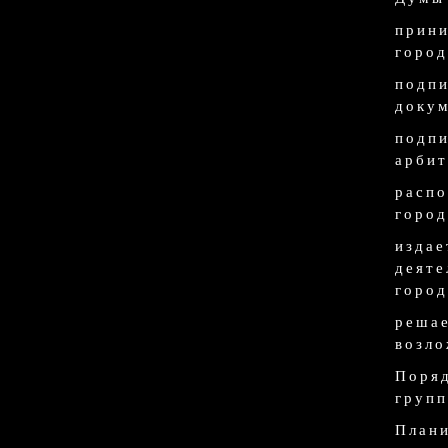
прин
город
подп
докум
подп
арбит
расп
город
изда
деяте
город
реша
возло
Поря
групп
Плани