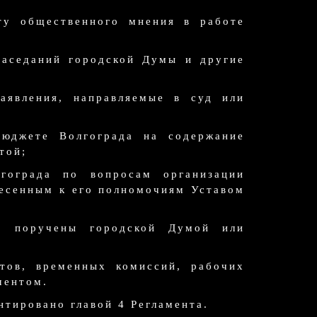
ту общественного мнения в работе
заседаний городской Думы и другие
аявления, направляемые в суд или
бюджете Волгограда на содержание
той;
лгограда по вопросам организации
несенным к его полномочиям Уставом
у поручены городской Думой или
тов, временных комиссий, рабочих
ментом.
тировано главой 4 Регламента.