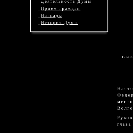
Деятельность Думы
Прием граждан
Награды
История Думы
гла
Наст
Федер
мест
Волго
Руков
глава