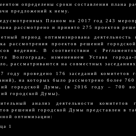
ментом определены сроки составления плана ра
ачи предложений к нему.
едусмотренных Планом на 2017 год 243 мероп
лана рассмотрено и принято 275 проектов реш
четный период оптимизирована деятельность 
дка рассмотрения проектов решений городско
осов ведения. В соответствии с Регламент
ета Волгограда, изменением Устава города-г
ло, рассматриваются на совместных заседания
17 году проведено 176 заседаний комитетов 
аний), на которых было рассмотрено более 760
ний городской Думы, (в 2016 году – 700 во
ий городской Думы).
нительный анализ деятельности комитетов
тов решений городской Думы представлен в та
нной оптимизации:
ца 1