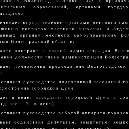
ставляет Волгоград в отношениях с органам
ципальных образований, органами госуда
изациями;
ечивает осуществление органами местного са
ешению вопросов местного значения и отдел
данных органам местного самоуправления Во
ами Волгоградской области;
ючает контракт с главой администрации Волг
ение должности главы администрации Волгогра
няет полномочия председателя Волгоградской
;
ствляет руководство подготовкой заседаний г
ссмотрение городской Думе;
ает и ведет заседания городской Думы в соо
(далее – Регламент);
ствляет руководство работой аппарата городс
вает содействие депутатам, комитетам, коми
в осуществлении ими своих полномочий;