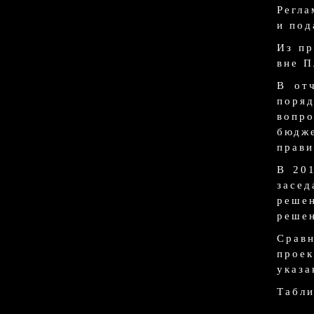
Регла
и под
Из пр
вне П
В от
поря
вопр
бюдж
прави
В 20
засед
реше
решен
Срав
проек
указа
Табли