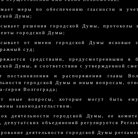
имает меры по обеспечению гласности и уче
ской Думы;
исывает решения городской Думы, протоколы 
енты городской Думы;
исывает от имени городской Думы исковые з
ражный суд;
оряжается средствами, предусмотренными в 
ской Думы, в соответствии с утвержденной сме
ет постановления и распоряжения главы Во
льности городской Думы и иным вопросам, от
а-героя Волгограда;
ет иные вопросы, которые могут быть ем
жены законодательством.
док деятельности городской Думы, ее комите
, депутатских объединений регулируется Регла
рование деятельности городской Думы регламен