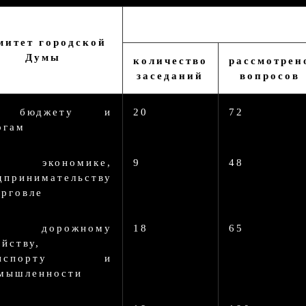
митет городской
Думы
количество
рассмотрен
заседаний
вопросов
 бюджету и
20
72
огам
 экономике,
9
48
дпринимательству
орговле
 дорожному
18
65
яйству,
анспорту и
мышленности