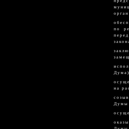
пред
муни
орган
обесп
по р
пере
закон
закл
замещ
испол
Дума)
осуще
на ра
созыв
Думы 
осуще
оказы
Думы 