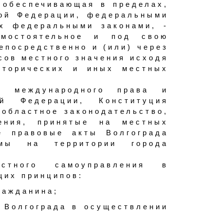
 обеспечивающая в пределах,
кой Федерации, федеральными
ых федеральными законами, -
амостоятельное и под свою
епосредственно и (или) через
сов местного значения исходя
сторических и иных местных
ы международного права и
й Федерации, Конституция
областное законодательство,
шения, принятые на местных
е правовые акты Волгограда
емы на территории города
стного самоуправления в
щих принципов:
ражданина;
 Волгограда в осуществлении