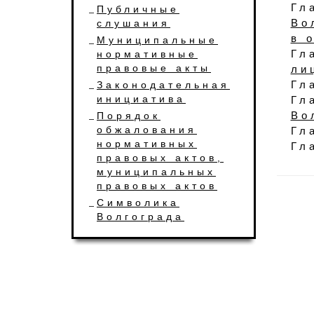
Г
Публичные
Во
слушания
в 
Муниципальные
Гл
нормативные
правовые акты
ли
Гл
Законодательная
инициатива
Г
Во
Порядок
обжалования
Гл
нормативных
Гл
правовых актов,
муниципальных
правовых актов
Символика
Волгограда