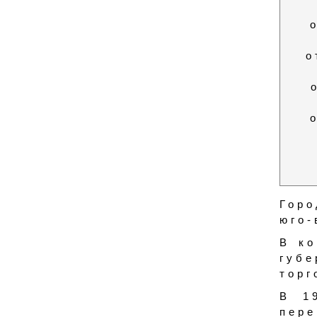
о
Горо
юго-
В ко
губ
торг
В 1
пер