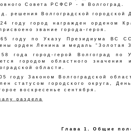
овного Совета РСФСР - в Волгоград.
ед. решения Волгоградской городской 
24 году город награжден орденом Кр
присвоено звание города-героя.
965 году по Указу Президиума ВС СС
ены орден Ленина и медаль "Золотая З
958 года город-герой Волгоград по
яется городом областного значения 
оградской области.
05 году Законом Волгоградской облас
лен статусом городского округа, Ден
торое воскресенье сентября.
чалу раздела
Глава 1. Общие по