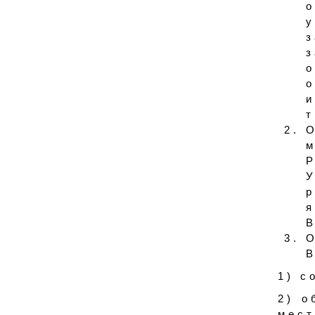
о
у
з
о
о
и
т
Р
В
В
1) с
2) о
мест