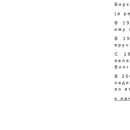
Верх
(в р
В 19
ему 
В 1
вруч
С 1
явл
Волг
В 20
наде
во в
к на