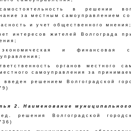
самостоятельность в решении воп
нание за местным самоуправлением со
ласность и учет общественного мнения
чет интересов жителей Волгограда пр
ения;
экономическая и финансовая сам
управления;
тветственность органов местного с
местного самоуправления за принимае
3 введен решением Волгоградской гор
79)
тья 2. Наименование муниципальног
ред. решения Волгоградской город
736)