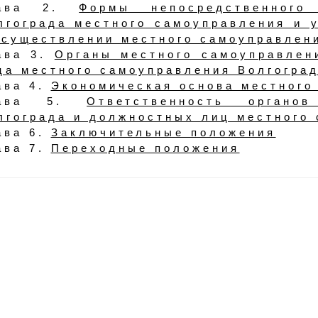
лава 2.
Формы непосредственного
лгограда местного самоуправления и 
осуществлении местного самоуправлен
ава 3.
Органы местного самоуправлен
ца местного самоуправления Волгогра
ава 4.
Экономическая основа местного
лава 5.
Ответственность органо
лгограда и должностных лиц местного
ава 6.
Заключительные положения
ава 7.
Переходные положения