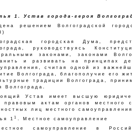
ья 1. Устав города-героя Волгогра
едена решением Волгоградской горо
8)
гоградская городская Дума, предс
гограда, руководствуясь Конституц
еральными законами, законами Волго
ранить и развивать на принципах де
управления, считая одной из важнейш
итие Волгограда, благополучие его жи
льтурные традиции Волгограда, прини
я Волгограда.
тоящий Устав имеет высшую юридиче
 правовым актам органов местного 
ностных лиц местного самоуправления
1
ья 1
. Местное самоуправление
Местное самоуправление в Росси