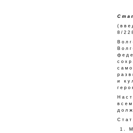
Стат
(вв
8/22
Вол
Вол
фед
сох
само
разв
и ку
геро
Нас
всем
долж
Стат