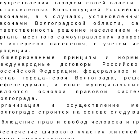
существления народом своей власти,
становленных Конституцией Российс
аконами, а в случаях, установленн
законами Волгоградской области, с
тветственность решение населением н
рганы местного самоуправления вопро
з интересов населения, с учетом и
радиций.
Общепризнанные принципы и норм
международные договоры Российско
оссийской Федерации, федеральное и 
Устав города-героя Волгограда, ре
референдумах, и иные муниципальны
являются основой правовой сист
олгограда.
Организация и осуществление ме
олгограде строится на основе следую
облюдение прав и свобод человека и г
беспечение широкого участия жителей
ного самоуправления;