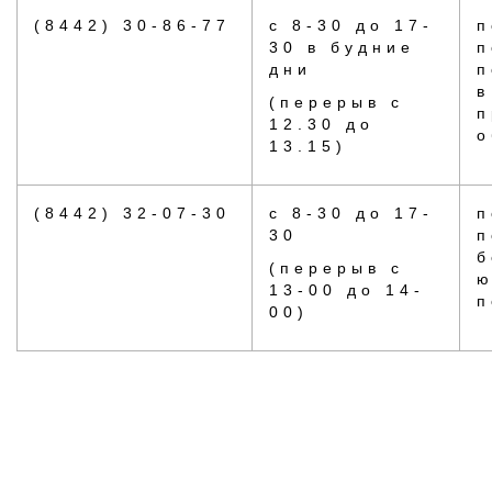
(8442) 30-86-77
с 8-30 до 17-
п
30 в будние
п
дни
п
в
(перерыв с
п
12.30 до
о
13.15)
(8442) 32-07-30
с 8-30 до 17-
п
30
п
б
(перерыв с
ю
13-00 до 14-
п
00)