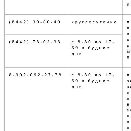
и
(8442) 30-80-40
круглосуточно
п
п
в
о
(8442) 73-02-33
с 8-30 до 17-
д
30 в будние
м
дни
п
8-902-092-27-78
с 8-30 до 17-
п
30 в будние
з
дни
з
н
п
в
з
н
в
п