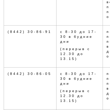
в
п
п
о
(8442) 30-86-91
с 8-30 до 17-
п
30 в будние
п
дни
п
в
(перерыв с
д
12.30 до
о
13.15)
(8442) 30-86-05
с 8-30 до 17-
п
30 в будние
п
дни
п
в
(перерыв с
д
12.30 до
о
13.15)