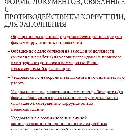
ФОРМЫ ДОКУМЕНТОВ, СВЯЗАННЫЕ
С
ПРОТИВОДЕЙСТВИЕМ КОРРУПЦИИ,
ДЛЯ ЗАПОЛНЕНИЯ
Обращение гражданина (представителя организации) по
фактам коррупционных проявлений
Обращение о даче согласия на замещение должности
(выполнение работы) на условиях гражданско-правового
или трудового договора в коммерческой или
некоммерческой организации
Уведомление о намерении выполнять иную оплачиваемую
работу
Уведомление представителя нанимателя (работодателя) о
фактах обращения в целях склонения муниципального
служащего к совершению коррупционных
правонарушений
Уведомление о возникновении личной
заинтересованности при исполнении служебных
(должностных) обязанностей, которая приводит или