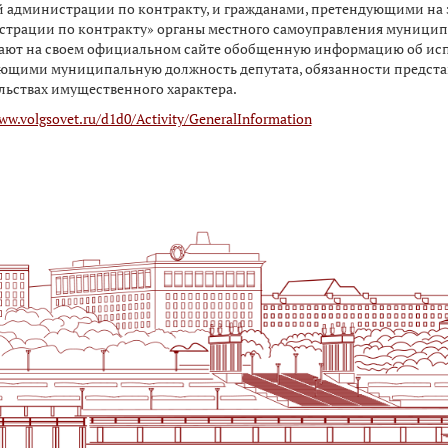
 администрации по контракту, и гражданами, претендующими на
трации по контракту» органы местного самоуправления муницип
ают на своем официальном сайте обобщенную информацию об ис
щими муниципальную должность депутата, обязанности представит
льствах имущественного характера.​
ww.volgsovet.ru/d1d0/Activity/GeneralInformation​