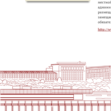
местной
админис
размещ
замещаю
обязате
http://w