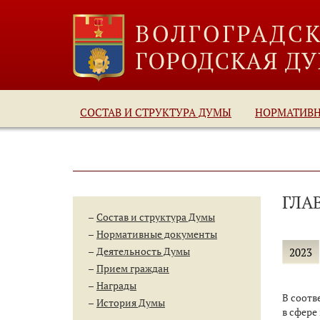
СОСТАВ И СТРУКТУРА ДУМЫ
НОРМАТИВ
ГЛА
Состав и структура Думы
Нормативные документы
Деятельность Думы
2023
Прием граждан
Награды
​В соот
История Думы
в сфере