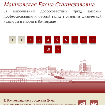
Машковская Елена Станиславовна
За многолетний добросовестный труд, высокий
профессионализм и личный вклад в развитие физической
культуры и спорта в Волгограде
<
1
2
3
4
5
6
7
8
9
10
>
© Волгоградская городская Дума
тел. (8442) 38-08-89. Адрес электронной почты: