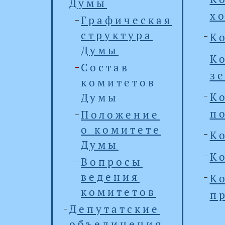
Думы
х
Графическая
структура
К
Думы
К
Состав
з
комитетов
К
Думы
п
Положение
о комитете
К
Думы
К
Вопросы
ведения
К
комитетов
п
Депутатские
объединения