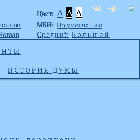
A
A
A
Цвет:
лчанию
МБИ:
По умолчанию
 Roman
Средний
Большой
ЕНТЫ
ИСТОРИЯ ДУМЫ
ному, дорожному