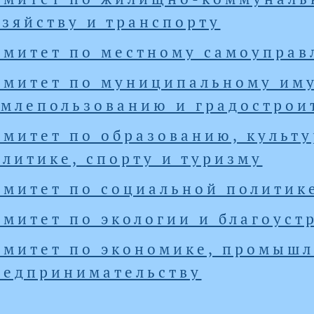
озяйству и транспорту
омитет по местному самоупра
омитет по муниципальному иму
емлепользованию и градострои
омитет по образованию, культ
олитике, спорту и туризму
омитет по социальной политик
омитет по экологии и благоуст
омитет по экономике, промышл
редпринимательству