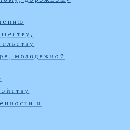
влению
ществу,
тельству
уре, молодежной
е
ройству
енности и