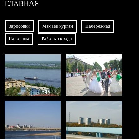
ГЛАВНАЯ
Зарисовки
Мамаев курган
Набережная
Панорама
Районы города