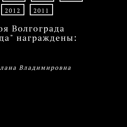
2012
2011
оя Волгограда
ада" награждены:
тлана Владимировна