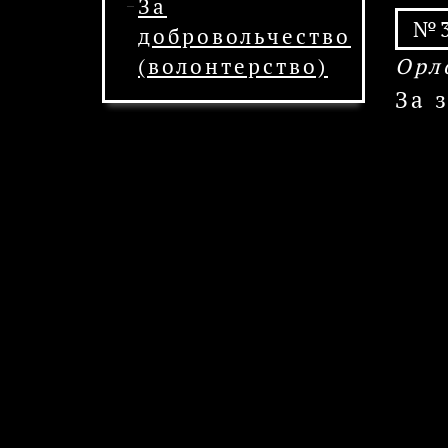
За
№3
добровольчество
(волонтерство)
Орл
За 