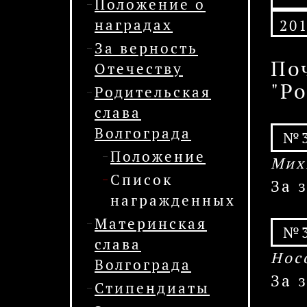
Положение о
наградах
20
За верность
По
Отечеству
"Р
Родительская
слава
Волгограда
№3
Положение
Мих
Список
За 
награжденных
Материнская
№3
слава
Нос
Волгограда
За 
Стипендиаты