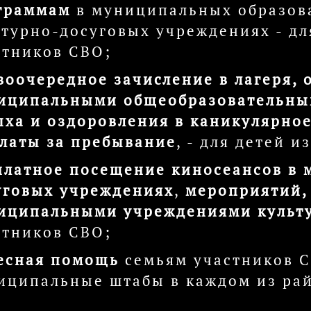
граммам
в муниципальных образов
ьтурно-досуговых учреждениях - дл
стников СВО;
воочередное зачисление в лагеря,
иципальными общеобразовательны
ыха и оздоровления в каникулярное
платы за пребывание
, - для детей 
платное посещение киносеансов в 
уговых учреждениях
,
мероприятий,
иципальными учреждениями культ
стников СВО;
есная помощь
семьям участников СВ
иципальные штабы в каждом из рай