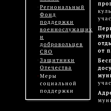
про
Региональный
кул
Фонд
уча
поддержки
Пер
военнослужащих
мун
и
отд
добровольцев
от 
СВО
Защитники
Бес
Отечества
дос
мун
Меры
уча
социальной
поддержки
Адр
мун