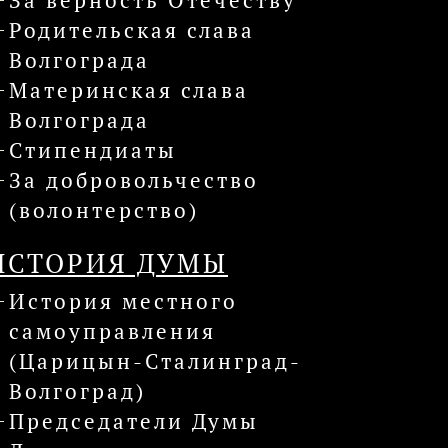
За верность Отечеству
Родительская слава
Волгограда
Материнская слава
Волгограда
Стипендиаты
За добровольчество
(волонтерство)
ИСТОРИЯ ДУМЫ
История местного
самоуправления
(Царицын-Сталинград-
Волгоград)
Председатели Думы