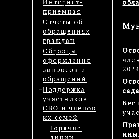
Интернет-
обл
приемная
Отчеты об
Мун
обращениях
граждан
Осв
Образцы
чле
оформления
2024
запросов и
обращений
Осв
Поддержка
сад
участников
Бес
СВО и членов
уча
их семей
Пра
Горячие
ины
линии