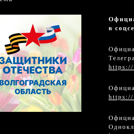
Офици
в соцс
Официа
Телегр
https:
Официа
https:
Официа
Однокл