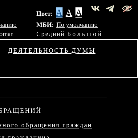
A
A
A
Цвет:
чанию
МБИ:
По умолчанию
Roman
Средний
Большой
ДЕЯТЕЛЬНОСТЬ ДУМЫ
ОБРАЩЕНИЙ
нного обращения граждан
ия гражданина