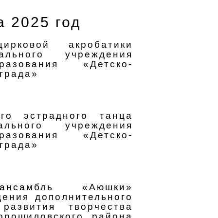
 2025 год
цирковой акробатики
ального учреждения
разования «Детско-
града»
ого эстрадного танца
ального учреждения
разования «Детско-
града»
 ансамбль «Аюшки»
дения дополнительного
развития творчества
орошиловского района