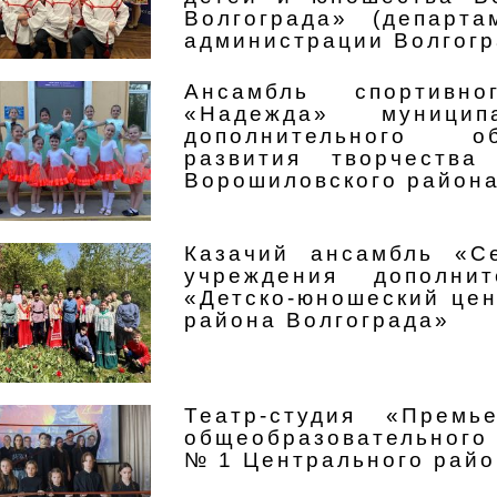
Волгограда» (департ
администрации Волгогр
Ансамбль спортивн
«Надежда» муницип
дополнительного о
развития творчеств
Ворошиловского района
Казачий ансамбль «С
учреждения дополнит
«Детско-юношеский цен
района Волгограда»
Театр-студия «Премь
общеобразовательного
№ 1 Центрального райо