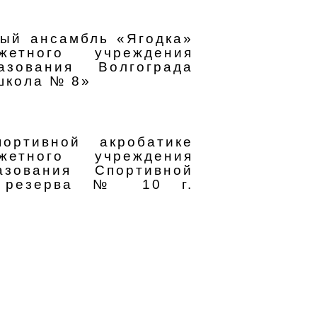
ый ансамбль «Ягодка»
жетного учреждения
азования Волгограда
школа № 8»
ортивной акробатике
жетного учреждения
азования Спортивной
о резерва № 10 г.