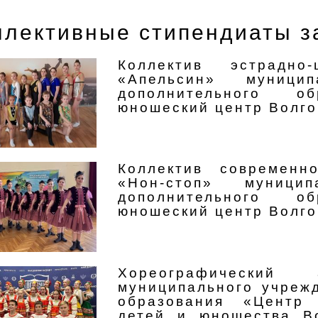
ллективные стипендиаты за
Коллектив эстрадно-
«Апельсин» муницип
дополнительного об
юношеский центр Волго
Коллектив современн
«Нон-стоп» муницип
дополнительного об
юношеский центр Волго
Хореографический
муниципального учреж
образования «Центр 
детей и юношества В