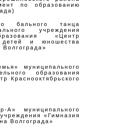
амент по образованию
ада)
ого бального танца
ального учреждения
бразования «Центр
а детей и юношества
 Волгограда»
емья» муниципального
ельного образования
тр Краснооктябрьского
ер-А» муниципального
 учреждения «Гимназия
на Волгограда»