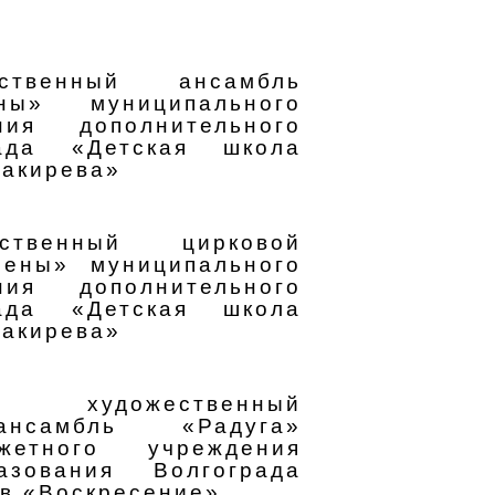
ственный ансамбль
ны» муниципального
ния дополнительного
рада «Детская школа
лакирева»
ственный цирковой
рены» муниципального
ния дополнительного
рада «Детская школа
лакирева»
удожественный
ансамбль «Радуга»
жетного учреждения
азования Волгограда
тв «Воскресение»