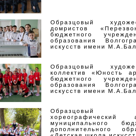
Образцовый художе
домристов «Перезво
бюджетного учрежде
образования Волгог
искусств имени М.А.Ба
Образцовый художе
коллектив «Юность а
бюджетного учрежде
образования Волгог
искусств имени М.А.Ба
Образцовый х
хореографический 
муниципального бюд
дополнительного обр
«Детская школа искусс