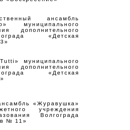
ственный ансамбль
о» муниципального
ния дополнительного
гограда «Детская
13»
Tutti» муниципального
ния дополнительного
гограда «Детская
2»
ансамбль «Журавушка»
жетного учреждения
азования Волгограда
тв № 11»