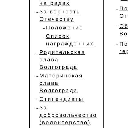
наградах
По
За верность
От
Отечеству
Об
Положение
Во
Список
награжденных
По
ге
Родительская
слава
Волгограда
Материнская
слава
Волгограда
Стипендиаты
За
добровольчество
(волонтерство)