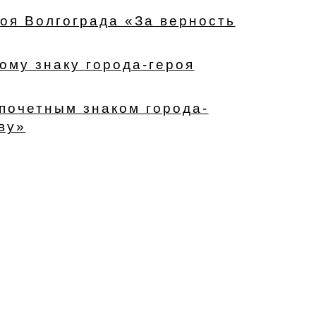
оя Волгограда «За верность
ому знаку города-героя
почетным знаком города-
ву»