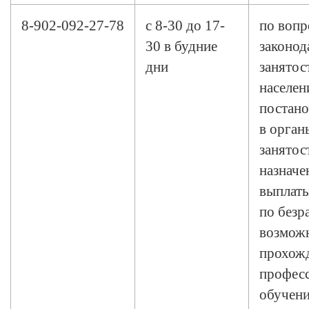
8-902-092-27-78
с 8-30 до 17-
по вопр
30 в будние
законод
дни
занятос
населен
постано
в орга
занятос
назначе
выплат
по безр
возмож
прохож
профес
обучения