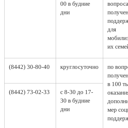
00 в будние
вопрос
дни
получен
поддерж
для
мобили
их семе
(8442) 30-80-40
круглосуточно
по вопр
получе
в 100 ты
(8442) 73-02-33
с 8-30 до 17-
оказани
30 в будние
дополн
дни
мер соц
поддер