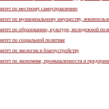
митет по местному самоуправлению
итет по муниципальному имуществу, землепольз
итет по образованию, культуре, молодежной поли
итет по социальной политике
итет по экологии и благоустройству
итет по экономике, промышленности и предприн