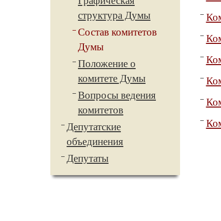
Графическая
структура Думы
Ко
Состав комитетов
Ком
Думы
Ком
Положение о
комитете Думы
Ком
Вопросы ведения
Ком
комитетов
Ком
Депутатские
объединения
Депутаты