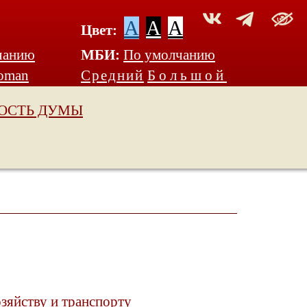
A
A
A
Цвет:
чанию
МБИ:
По умолчанию
oman
Средний
Большой
ОСТЬ ДУМЫ
яйству и транспорту