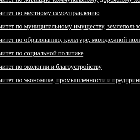
митет по местному самоуправлению
итет по муниципальному имуществу, землепольз
итет по образованию, культуре, молодежной поли
итет по социальной политике
итет по экологии и благоустройству
итет по экономике, промышленности и предприн