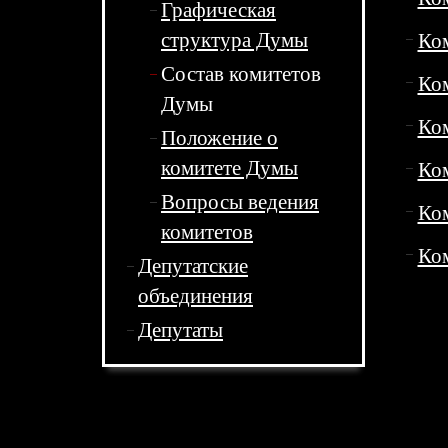
Графическая
структура Думы
Ко
Состав комитетов
Ком
Думы
Ком
Положение о
комитете Думы
Ком
Вопросы ведения
Ком
комитетов
Ком
Депутатские
объединения
Депутаты