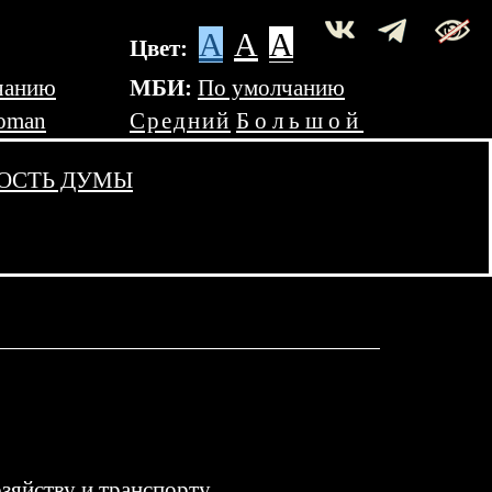
A
A
A
Цвет:
чанию
МБИ:
По умолчанию
oman
Средний
Большой
ОСТЬ ДУМЫ
яйству и транспорту