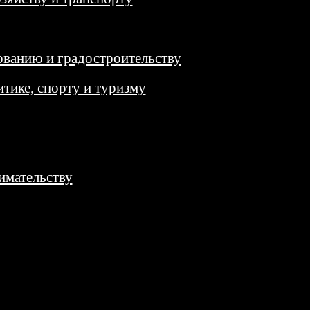
ованию и градостроительству
тике, спорту и туризму
имательству