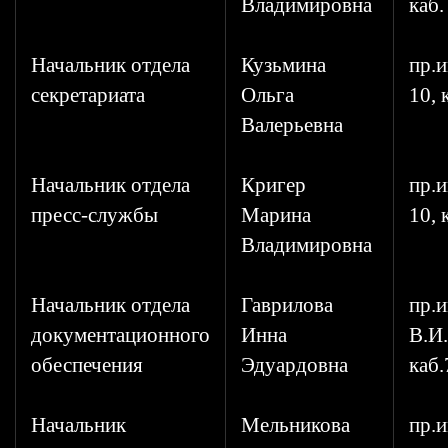
Владимировна
каб.
Начальник отдела
Кузьмина
пр.и
секретариата
Ольга
10, 
Валерьевна
Начальник отдела
Кригер
пр.и
пресс-службы
Марина
10, 
Владимировна
Начальник отдела
Гаврилова
пр.и
документационного
Инна
В.И.
обеспечения
Эдуардовна
каб.
Начальник
Мельникова
пр.и