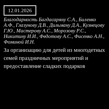
12.01.2026
Благодарность Багдасаряну С.А., Биленко
А.Ф., Глазунову Д.В., Дильману Д.А., Кузнецову
Г.Ю., Мастерову А.С., Морозову Р.С.,
Никитину И.И., Федотову А.С., Фисенко А.Н.,
Фоминой И.Н.
За организацию для детей из многодетных
семей праздничных мероприятий и
предоставление сладких подарков