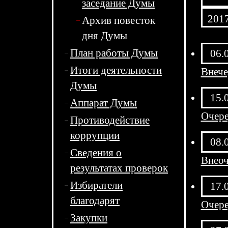
заседание Думы
201
Архив повесток
дня Думы
План работы Думы
06.
Итоги деятельности
Внече
Думы
15.
Аппарат Думы
Очере
Противодействие
коррупции
08.
Сведения о
Внеоч
результатах проверок
Избиратели
17.
благодарят
Очере
Закупки