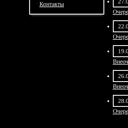
27.
Контакты
Очере
22.
Очере
19.
Внеоч
26.
Внеоч
28.
Очере