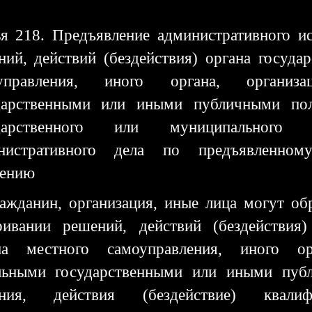
ья 218. Предъявление административного и
ний, действий (бездействия) органа государ
управления, иного органа, организ
дарственными или иными публичными пол
ударственного или муниципального
нистративного дела по предъявленном
лению
ражданин, организация, иные лица могут об
ривании решений, действий (бездействия)
на местного самоуправления, иного ор
льными государственными или иными пуб
ния, действия (бездействие) квали