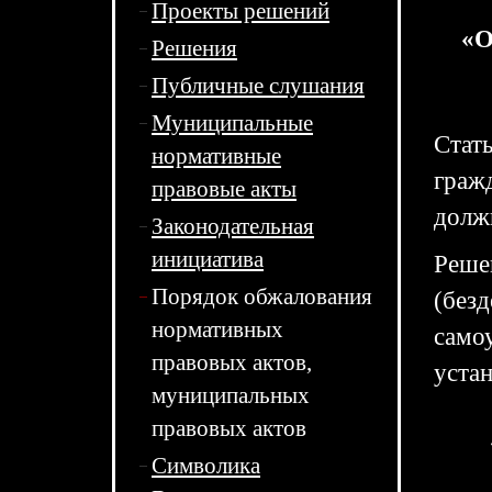
Проекты решений
«О
Решения
Публичные слушания
Муниципальные
Стат
нормативные
граж
правовые акты
долж
Законодательная
инициатива
Реше
Порядок обжалования
(без
нормативных
само
правовых актов,
уста
муниципальных
правовых актов
Символика