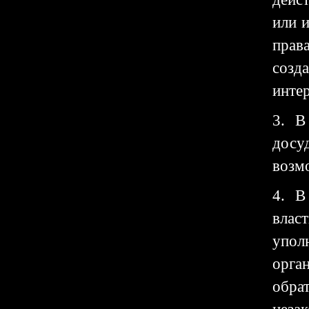
или 
прав
созд
интер
3. В
досу
возм
4. В
влас
упол
орга
обра