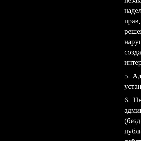
неза
наде
прав
реше
нару
созд
интер
5. А
устан
6. Н
адми
(без
публ