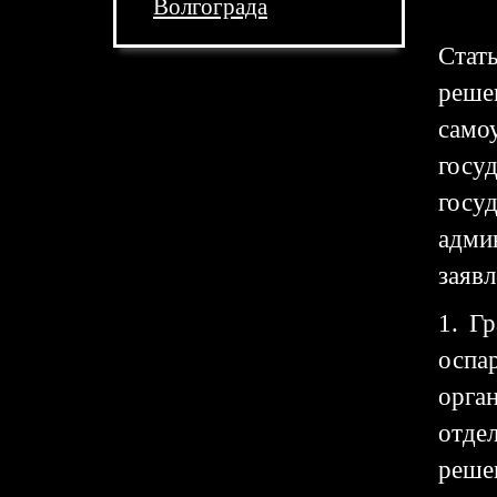
Волгограда
Стат
реше
само
госу
гос
адми
заяв
1. Г
оспа
орга
отде
реше