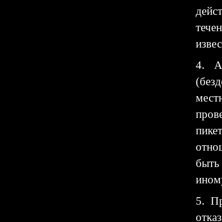
дейс
тече
извес
4. А
(безд
мест
пров
пике
отно
быть
иному
5. П
отка