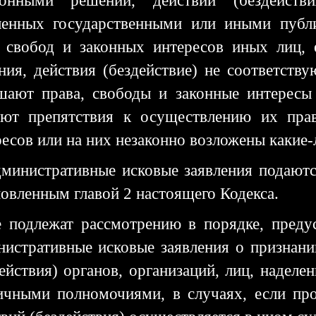
конными решений, действий (бездействи
ленных государственными или иными публ
, свобод и законных интересов иных лиц, 
ния, действия (бездействие) не соответств
шают права, свободы и законные интересы 
ают препятствия к осуществлению их прав
есов или на них незаконно возложены какие-
дминистративные исковые заявления подаютс
овленным главой 2 настоящего Кодекса.
е подлежат рассмотрению в порядке, пред
нистративные исковые заявления о признан
действия) органов, организаций, лиц, надел
ичными полномочиями, в случаях, если про