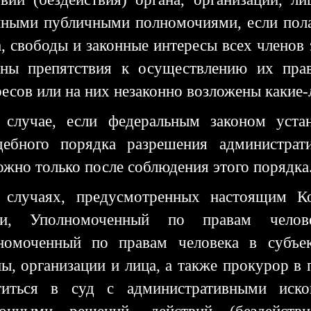
иными публичными полномочиями, если пола
а, свободы и законные интересы всех членов
аны препятствия к осуществлению их прав
есов или на них незаконно возложены какие-
 случае, если федеральным законом устан
дебного порядка разрешения администрат
ожно только после соблюдения этого порядка
 случаях, предусмотренных настоящим Ко
ти, Уполномоченный по правам челов
номоченный по правам человека в субъек
ны, организации и лица, а также прокурор в
титься в суд с административными иск