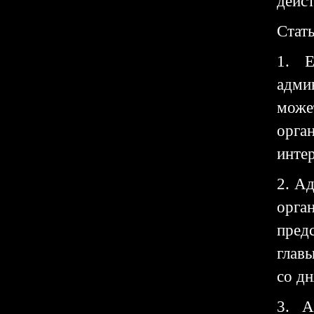
дейст
Стат
1. Е
адми
може
орга
интер
2. А
орга
пред
глав
со д
3. А