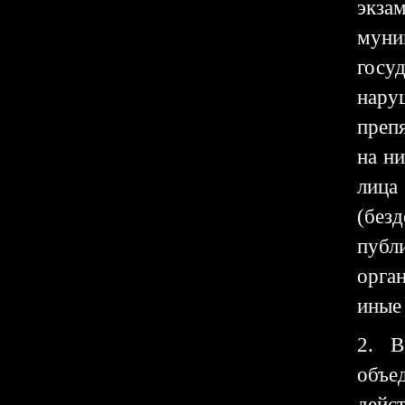
экза
муни
госу
нару
преп
на н
лица
(без
публ
орга
иные
2. В
объе
дейс