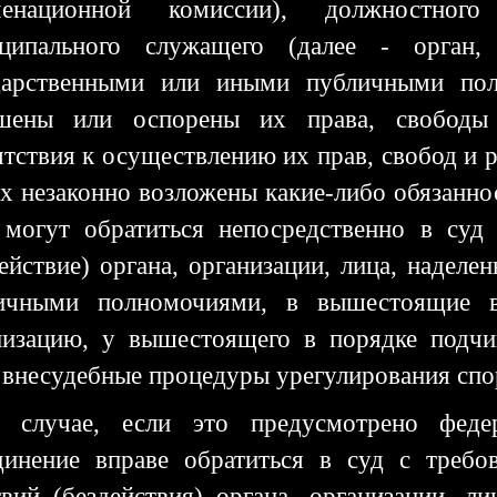
менационной комиссии), должностного
ципального служащего (далее - орган, 
дарственными или иными публичными полн
шены или оспорены их права, свободы 
ятствия к осуществлению их прав, свобод и 
их незаконно возложены какие-либо обязанно
 могут обратиться непосредственно в суд
действие) органа, организации, лица, надел
ичными полномочиями, в вышестоящие в
низацию, у вышестоящего в порядке подчи
 внесудебные процедуры урегулирования спо
 случае, если это предусмотрено феде
динение вправе обратиться в суд с требо
твий (бездействия) органа, организации, л