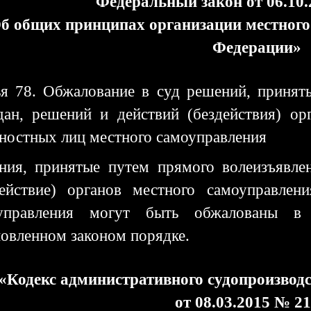
Федеральный закон от 06.10
б общих принципах организации местного
Федерации»
ья 78. Обжалование в суд решений, принят
дан, решений и действий (бездействия) ор
ностных лиц местного самоуправления
ния, принятые путем прямого волеизъявле
действие) органов местного самоуправле
управления могут быть обжалованы 
новленном законом порядке.
«Кодекс административного судопроизвод
от 08.03.2015 № 2