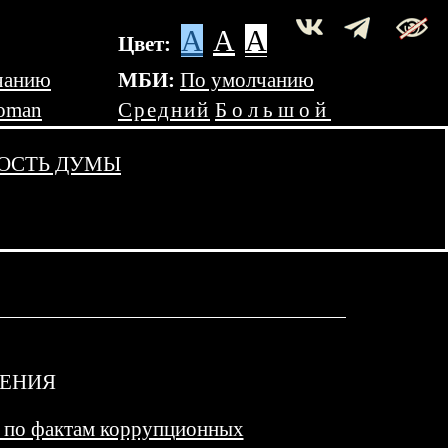
A
A
A
Цвет:
чанию
МБИ:
По умолчанию
oman
Средний
Большой
ОСТЬ ДУМЫ
НЕНИЯ
) по фактам коррупционных