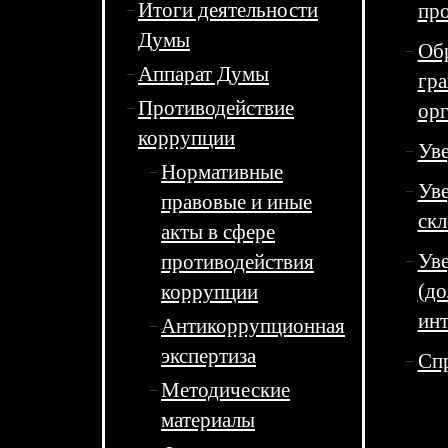
Итоги деятельности
пр
Думы
Обр
Аппарат Думы
гра
Противодействие
ор
коррупции
Ув
Нормативные
Уве
правовые и иные
ск
акты в сфере
Уве
противодействия
(до
коррупции
инт
Антикоррупционная
экспертиза
Спр
Методические
материалы