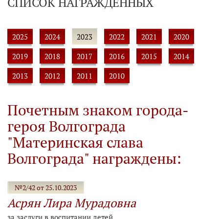
СПИСОК НАГРАЖДЕННЫХ
2025
2024
2023
2022
2021
2020
2019
2018
2017
2016
2015
2014
2013
2012
2011
2010
Почетным знаком города-
героя Волгограда
"Материнская слава
Волгограда" награждены:
№2/42 от 25.10.2023
Асрян Лира Мурадовна
за заслуги в воспитании детей