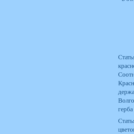
Стать
красн
Соот
Красн
держа
Волго
герба
Стать
цвет