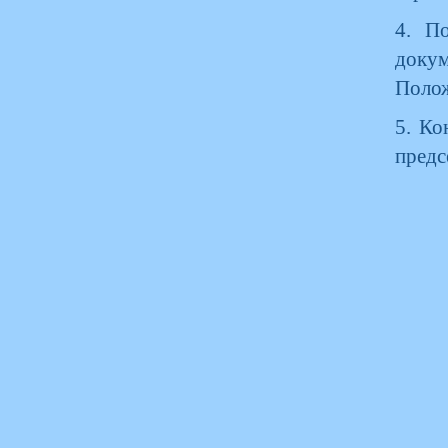
4. П
доку
Поло
5. Ко
предс