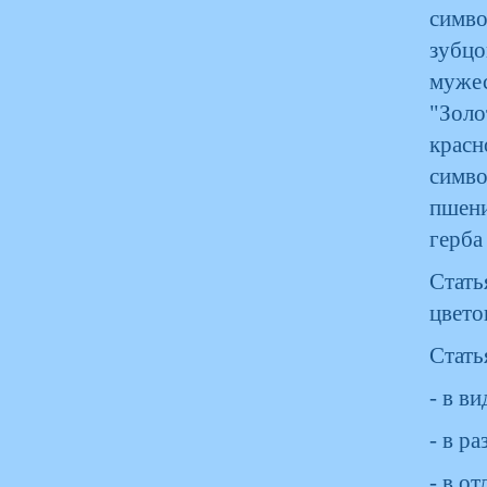
симво
зубц
мужес
"Золо
крас
симво
пшени
герба
Стать
цвето
Стать
- в в
- в р
- в о