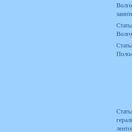
Волг
заинт
Стать
Волго
Стать
Полож
Стат
герал
ленто