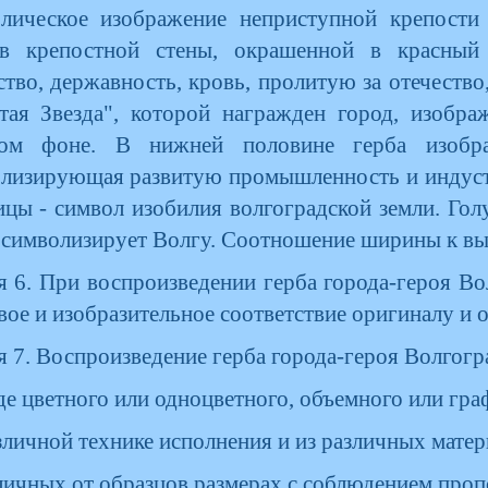
лическое изображение неприступной крепости
ов крепостной стены, окрашенной в красный 
тво, державность, кровь, пролитую за отечество,
тая Звезда", которой награжден город, изобр
ном фоне. В нижней половине герба изобра
лизирующая развитую промышленность и индустр
цы - символ изобилия волгоградской земли. Гол
 символизирует Волгу. Соотношение ширины к выс
я 6. При воспроизведении герба города-героя В
вое и изобразительное соответствие оригиналу и 
я 7. Воспроизведение герба города-героя Волгогр
иде цветного или одноцветного, объемного или гр
азличной технике исполнения и из различных матер
тличных от образцов размерах с соблюдением про