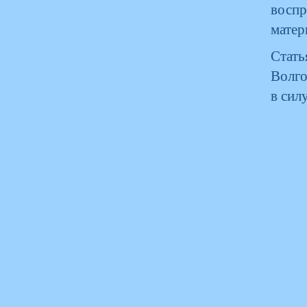
восп
матер
Стать
Волго
в сил