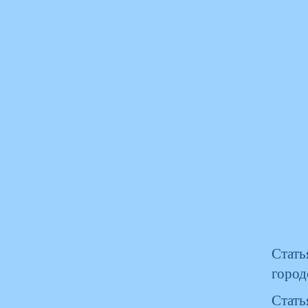
Стать
город
Стат