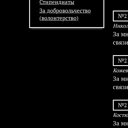
Стипендиаты
За добровольчество
№21
(волонтерство)
Никол
За м
связ
№21
Кожев
За м
связ
№21
Костю
За м