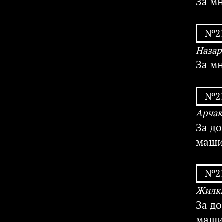
За м
№21
Назар
За м
№21
Арчак
За д
маши
№21
Жилки
За д
маши