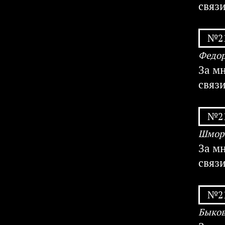
связ
№21
Федор
За м
связ
№21
Шморг
За м
связ
№21
Быков