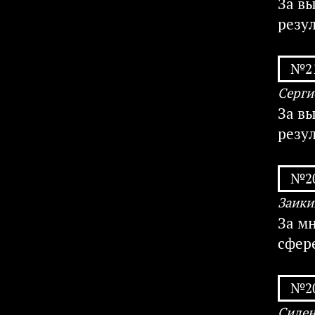
За в
резу
№21
Серги
За в
резу
№20
Заики
За м
сфер
№20
Сиден