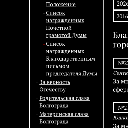
202
Положение
Список
2016
награжденных
Почетной
Бла
грамотой Думы
гор
Список
награжденных
Благодарственным
№22
письмом
Сентю
председателя Думы
За м
За верность
сфер
Отечеству
Родительская слава
Волгограда
№21
Материнская слава
Юшкин
Волгограда
За м