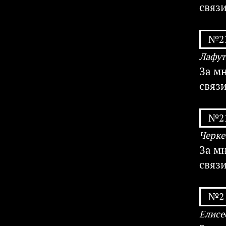
связ
№21
Лафут
За м
связ
№21
Черке
За м
связ
№21
Елисе