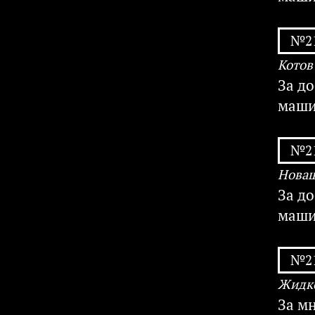
№21
Котов
За д
маши
№21
Новаш
За д
маши
№21
Жидко
За м