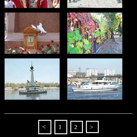
<
1
2
>