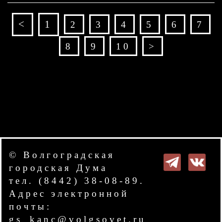
<
1
2
3
4
5
6
7
8
9
10
>
© Волгоградская
городская Дума
тел. (8442) 38-08-89.
Адрес электронной
почты:
gs_kanc@volgsovet.ru