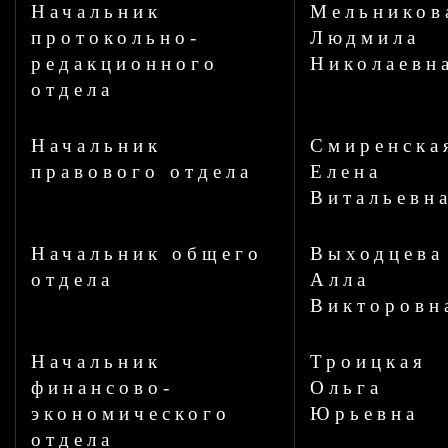
Начальник
Мельников
протокольно-
Людмила
редакционного
Николаевн
отдела
Начальник
Смиренска
правового отдела
Елена
Витальевн
Начальник общего
Выходцева
отдела
Алла
Викторовн
Начальник
Троицкая
финансово-
Ольга
экономического
Юрьевна
отдела