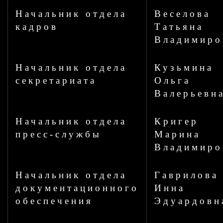
Начальник отдела
Веселова
кадров
Татьяна
Владимиро
Начальник отдела
Кузьмина
секретариата
Ольга
Валерьевн
Начальник отдела
Кригер
пресс-службы
Марина
Владимиро
Начальник отдела
Гаврилова
документационного
Инна
обеспечения
Эдуардовн