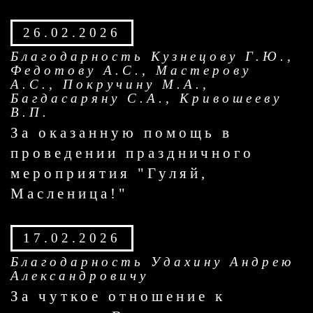
26.02.2026
Благодарность Кузнецову Г.Ю.,
Федотову А.С., Мастерову
А.С., Покручину М.А.,
Багдасаряну С.А., Кривошееву
В.П.
За оказанную помощь в
проведении праздничного
мероприятия "Гуляй,
Масленица!"
17.02.2026
Благодарность Удахину Андрею
Александровичу
За чуткое отношение к