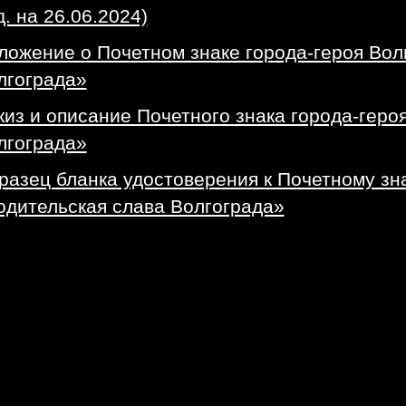
. на 26.06.2024)
ложение о Почетном знаке города-героя Вол
лгограда»
киз и описание Почетного знака города-геро
лгограда»
разец бланка удостоверения к Почетному зна
одительская слава Волгограда»