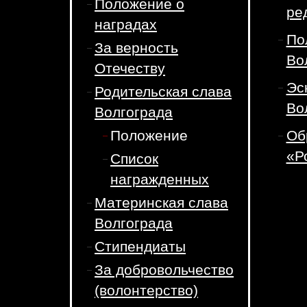
Положение о
ред
наградах
По
За верность
Во
Отечеству
Эс
Родительская слава
Во
Волгограда
Положение
Об
«Р
Список
награжденных
Материнская слава
Волгограда
Стипендиаты
За добровольчество
(волонтерство)