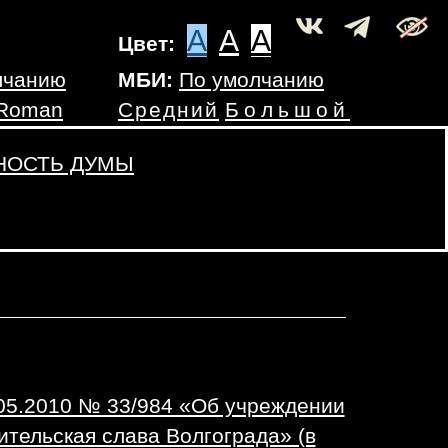
A
A
A
Цвет:
лчанию
МБИ:
По умолчанию
 Roman
Средний
Большой
НОСТЬ ДУМЫ
05.2010 № 33/984 «Об учреждении
ительская слава Волгограда» (в