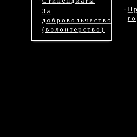
Стипендиаты
П
За
го
добровольчество
(волонтерство)