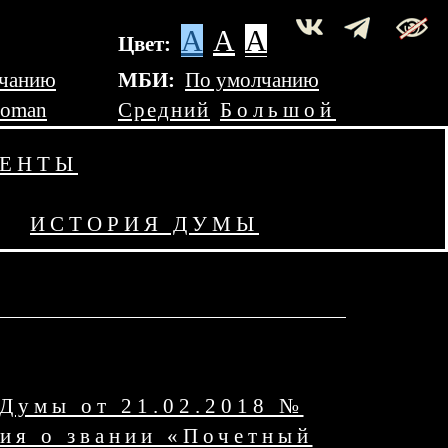
A
A
A
Цвет:
лчанию
МБИ:
По умолчанию
Roman
Средний
Большой
МЕНТЫ
ИСТОРИЯ ДУМЫ
 Думы от 21.02.2018 №
ия о звании «Почетный