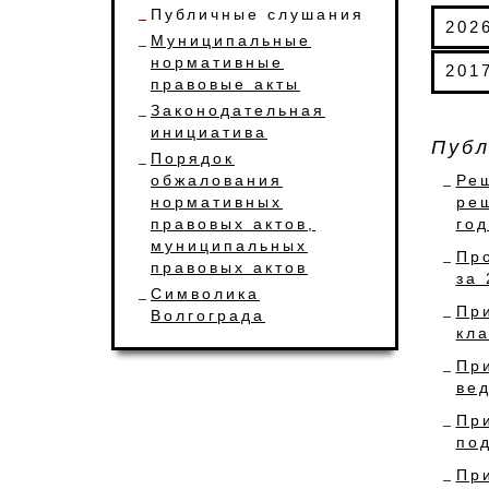
Публичные слушания
202
Муниципальные
нормативные
201
правовые акты
Законодательная
инициатива
Публ
Порядок
обжалования
Ре
нормативных
ре
правовых актов,
го
муниципальных
Пр
правовых актов
за 
Символика
Пр
Волгограда
кл
Пр
ве
Пр
по
Пр