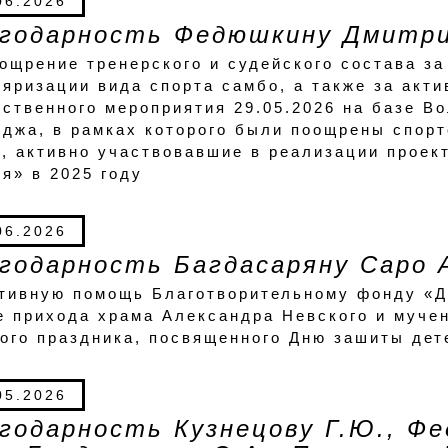
06.2026
годарность Федюшкину Дмитри
ощрение тренерского и судейского состава за
яризации вида спорта самбо, а также за акт
ственного мероприятия 29.05.2026 на базе Во
джа, в рамках которого были поощрены спор
и, активно участвовавшие в реализации прое
я» в 2025 году
06.2026
годарность Багдасаряну Саро 
тивную помощь Благотворительному фонду «Де
 прихода храма Александра Невского и мучен
ого праздника, посвященного Дню зашиты дет
05.2026
годарность Кузнецову Г.Ю., Фе