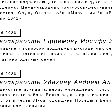
питание подрастающего поколения в духе пат
оддержку Международных конкурсов-фестивале
ества «Служу Отечеству!», «Миру – мир!», «
оям 1941»
06.2026
годарность Ефремову Иосифу 
имание к вопросам поддержки многодетных се
чивость, готовность помогать, за вклад в со
 из многодетных семей
06.2026
годарность Удахину Андрею Ал
одействие муниципальному учреждению «Клуб
иловского района Волгограда в организации 
ртов в честь 81-ой годовщины Победы в Вели
здничном чаепитии