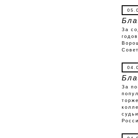
05.
Бла
За со
годо
Ворош
Совет
04.
Бла
За по
попул
торже
колле
судь
Росси