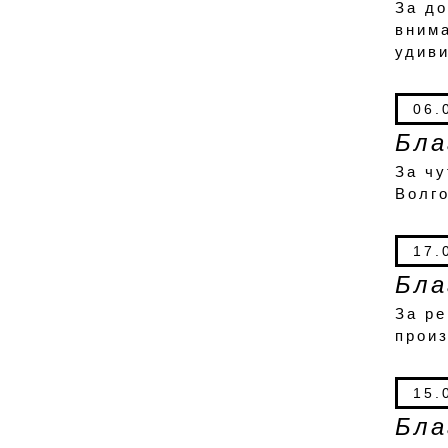
За до
внима
удив
06.
Бла
За чу
Волг
17.
Бла
За ре
произ
15.
Бла