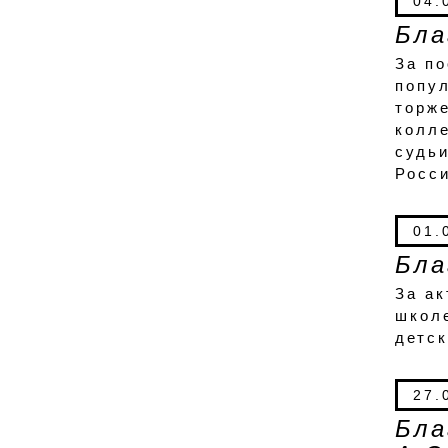
04.
Бла
За по
попул
торже
колле
судь
Росси
01.
Бла
За ак
школе
детск
27.
Бла