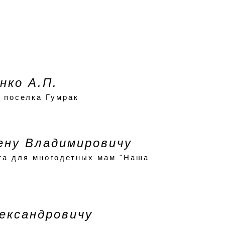
нко А.П.
 поселка Гумрак
ену Владимировичу
та для многодетных мам "Наша
ександровичу