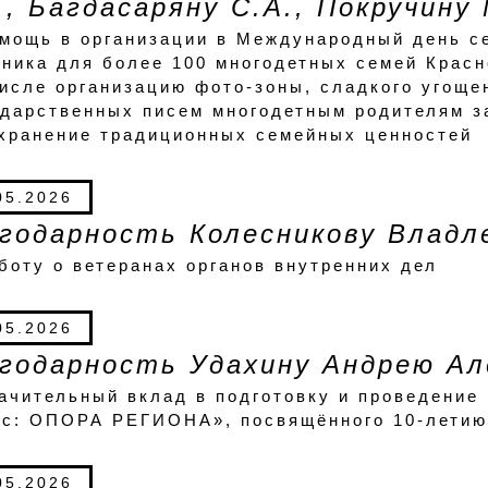
., Багдасаряну С.А., Покручину
омощь в организации в Международный день с
ника для более 100 многодетных семей Красн
исле организацию фото-зоны, сладкого угоще
одарственных писем многодетным родителям з
охранение традиционных семейных ценностей
05.2026
годарность Колесникову Владл
боту о ветеранах органов внутренних дел
05.2026
годарность Удахину Андрею Ал
ачительный вклад в подготовку и проведение
ес: ОПОРА РЕГИОНА», посвящённого 10-летию
05.2026