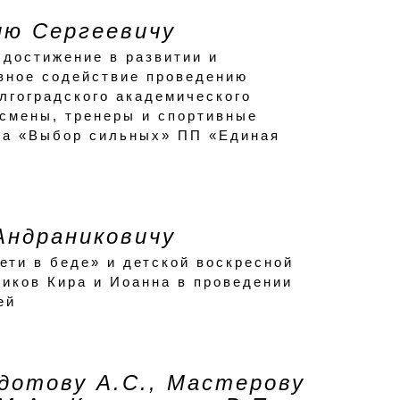
ю Сергеевичу
 достижение в развитии и
ивное содействие проведению
лгоградского академического
тсмены, тренеры и спортивные
кта «Выбор сильных» ПП «Единая
Андраниковичу
ти в беде» и детской воскресной
иков Кира и Иоанна в проведении
ей
дотову А.С., Мастерову