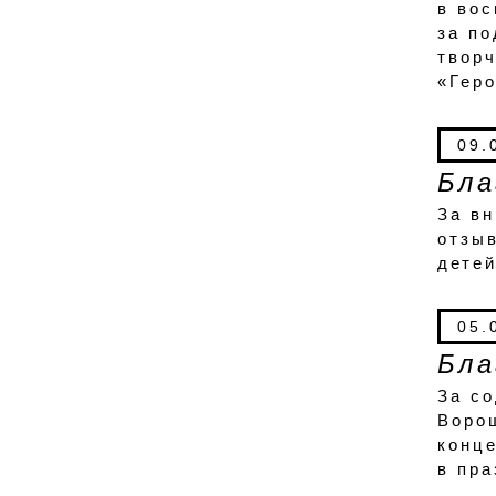
в вос
за п
творч
«Гер
09.
Бла
За вн
отзыв
детей
05.
Бла
За с
Ворош
конце
в пра