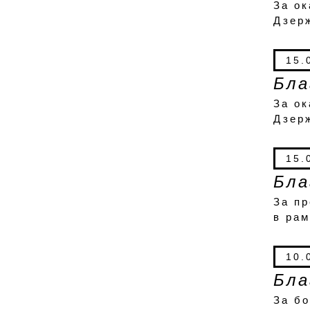
За о
Дзер
15.
Бла
За о
Дзер
15.
Бла
За п
в рам
10.
Бла
За бо