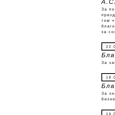
А.С
За п
празд
том ч
благ
за с
22.
Бла
За за
18.
Бла
За зн
бизн
14.