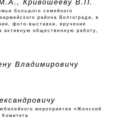
 М.А., Кривошееву В.П.
емьи большого семейного
оармейского района Волгограда, в
ния, фото-выставки, вручение
а активную общественную работу,
ену Владимировичу
ександровичу
 юбилейного мероприятия «Женский
 Комитета