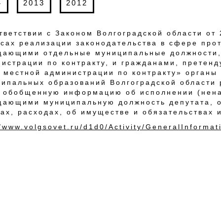
4
2013
2012
ответствии с Законом Волгоградской области о
сах реализации законодательства в сфере про
ающими отдельные муниципальные должности,
истрации по контракту, и гражданами, прете
 местной администрации по контракту» органы
ипальных образований Волгоградской области
е обобщенную информацию об исполнении (нен
ающими муниципальную должность депутата, о
ах, расходах, об имуществе и обязательствах 
//www.volgsovet.ru/d1d0/Activity/GeneralInformati