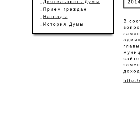
Деятельность Думы
201
Прием граждан
Награды
​В со
История Думы
вопро
замещ
админ
главы
муниц
сайт
замещ
доход
http: