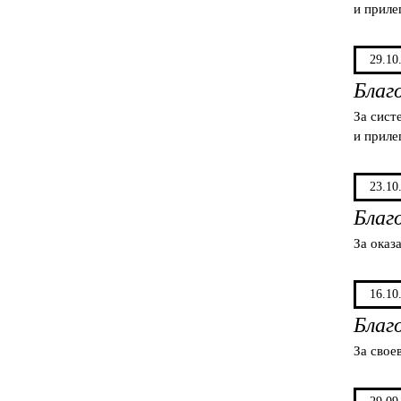
и приле
29.10
Благ
За сист
и приле
23.10
Благ
За оказ
16.10
Благ
За свое