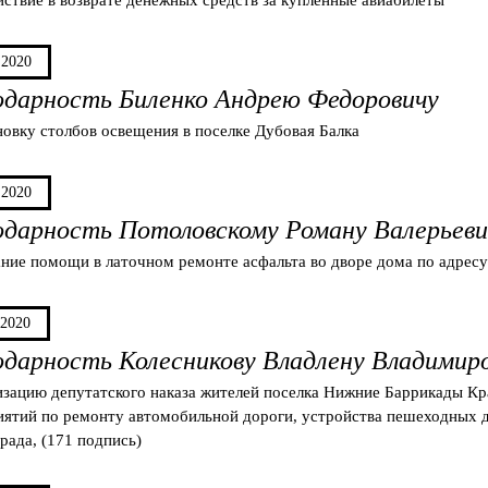
.2020
одарность Биленко Андрею Федоровичу
новку столбов освещения в поселке Дубовая Балка
.2020
одарность Потоловскому Роману Валерьеви
ание помощи в латочном ремонте асфальта во дворе дома по адресу 
.2020
одарность Колесникову Владлену Владимир
изацию депутатского наказа жителей поселка Нижние Баррикады Кр
ятий по ремонту автомобильной дороги, устройства пешеходных д
града, (171 подпись)