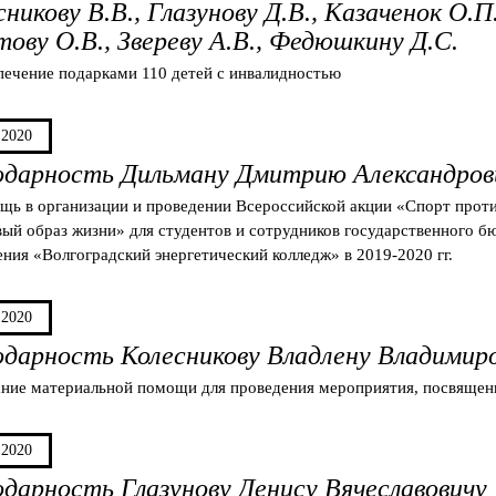
никову В.В., Глазунову Д.В., Казаченок О.П
тову О.В., Звереву А.В., Федюшкину Д.С.
печение подарками 110 детей с инвалидностью
.2020
одарность Дильману Дмитрию Александров
щь в организации и проведении Всероссийской акции «Спорт проти
ый образ жизни» для студентов и сотрудников государственного б
ния «Волгоградский энергетический колледж» в 2019-2020 гг.
.2020
одарность Колесникову Владлену Владимир
ание материальной помощи для проведения мероприятия, посвящен
.2020
одарность Глазунову Денису Вячеславовичу