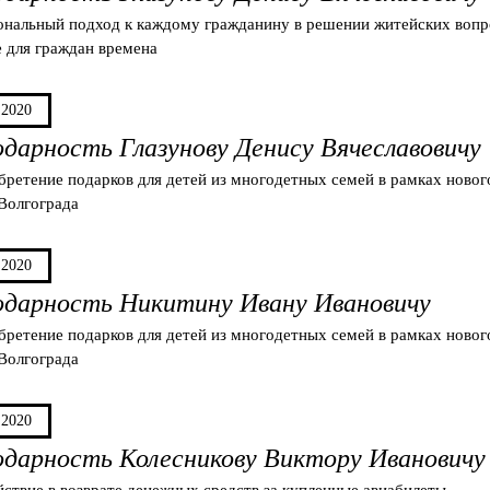
ональный подход к каждому гражданину в решении житейских вопро
 для граждан времена
.2020
одарность Глазунову Денису Вячеславовичу
бретение подарков для детей из многодетных семей в рамках нов
Волгограда
.2020
одарность Никитину Ивану Ивановичу
бретение подарков для детей из многодетных семей в рамках нов
Волгограда
.2020
одарность Колесникову Виктору Ивановичу
йствие в возврате денежных средств за купленные авиабилеты