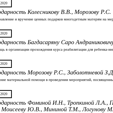
.2020
одарность Колесникову В.В., Морозову Р.С.
равление и вручение ценных подарков многодетным матерям на м
.2020
одарность Багдасаряну Саро Андраникович
щь в организации прохождения курса реабилитации для ребенка-ин
.2020
одарность Морозову Р.С., Заболотневой З.Д.
ание материальной помощи в проведении мероприятий, посвященн
.2020
одарность Фоминой И.Н., Тропкиной Л.А., 
, Моисееву Ю.В., Мининой Т.М., Логунову М.