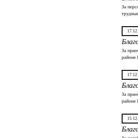
За перс
трудные
17.12
Благ
За прио
районе 
17.12
Благ
За прио
районе 
15.12
Благ
За соде