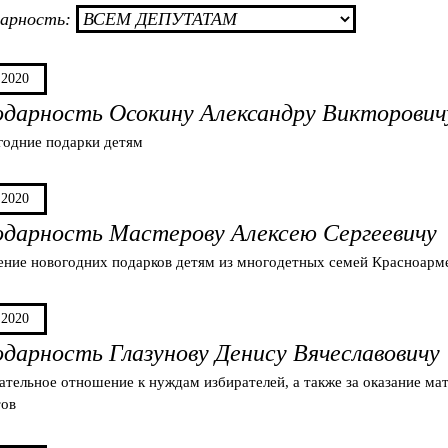
дарность:
.2020
одарность Осокину Александру Викторович
годние подарки детям
.2020
одарность Мастерову Алексею Сергеевичу
ение новогодних подарков детям из многодетных семей Красноарм
.2020
одарность Глазунову Денису Вячеславовичу
ательное отношение к нуждам избирателей, а также за оказание м
тов