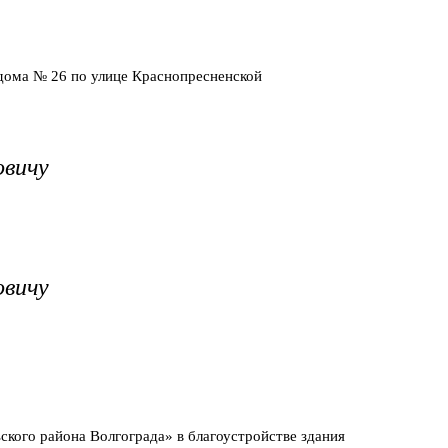
дома № 26 по улице Краснопресненской
овичу
овичу
ого района Волгограда» в благоустройстве здания