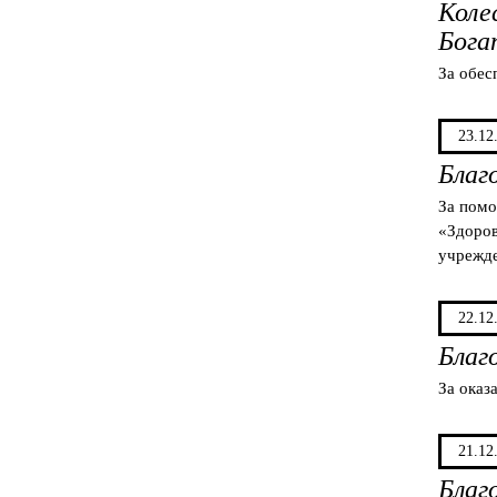
Колес
Бога
За обес
23.12
Благ
За помо
«Здоров
учрежде
22.12
Благ
За оказ
21.12
Благ