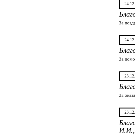
24.12
Благ
За позд
24.12
Благ
За помо
23.12
Благ
За оказ
23.12
Благ
И.И.