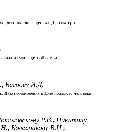
ероприятиях, посвященных Дню матери
у
валида из многодетной семьи
, Багрову И.Д.
ых Дню поминовения и Дню пожилого человека
Потоловскому Р.В., Никитину
Н., Колесникову В.И.,