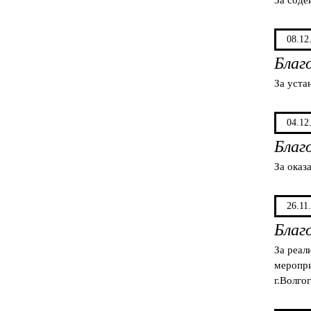
08.12
Благ
За уста
04.12
Благ
За оказ
26.11
Благ
За реал
меропри
г.Волго